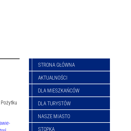
STRONA GŁÓWNA
AKTUALNOŚCI
DLA MIESZKAŃCÓW
 Pożytku
DLA TURYSTÓW
NASZE MIASTO
awie-
STOPKA
tml