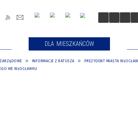
OŚCI
DLA MIESZKAŃCÓW
DLA
OZARZĄDOWE
INFORMACJE Z RATUSZA
PREZYDENT MIASTA WŁOCŁAW
ZNEGO WE WŁOCŁAWKU