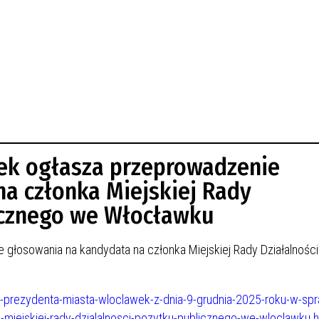
ek ogłasza przeprowadzenie
a członka Miejskiej Rady
licznego we Włocławku
głosowania na kandydata na członka Miejskiej Rady Działalności
5-prezydenta-miasta-wloclawek-z-dnia-9-grudnia-2025-roku-w-spr
miejskiej-rady-dzialalnosci-pozytku-publicznego-we-wloclawku.h