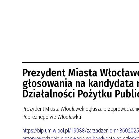
BUDYNKÓW
RADA MIASTA WŁOCŁAWEK
ENERGIA I MOBILNOŚĆ
JAKOŚĆ POWIETRZA WE WŁOCŁAWKU
WYKAZ KONTAKTÓW URZĘDU MIASTA
WŁOCŁAWEK
2026 ROKIEM TADEUSZA REICHSTEINA
WE WŁOCŁAWKU
Prezydent Miasta Włocław
głosowania na kandydata n
Działalności Pożytku Pub
Prezydent Miasta Włocławek ogłasza przeprowadzenie 
Publicznego we Włocławku
https://bip.um.wlocl.pl/19038/zarzadzenie-nr-360202
przeprowadzenia-glosowania-na-kandydata-na-czlonka-