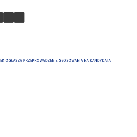
 TURYSTÓW
NASZE MIASTO
EK OGŁASZA PRZEPROWADZENIE GŁOSOWANIA NA KANDYDATA