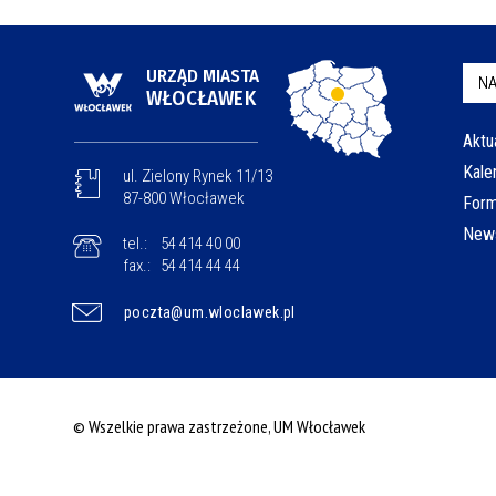
URZĄD MIASTA
NA
WŁOCŁAWEK
Aktu
Kale
ul. Zielony Rynek 11/13
87-800 Włocławek
Form
News
tel.:
54 414 40 00
fax.:
54 414 44 44
poczta@um.wloclawek.pl
© Wszelkie prawa zastrzeżone, UM Włocławek