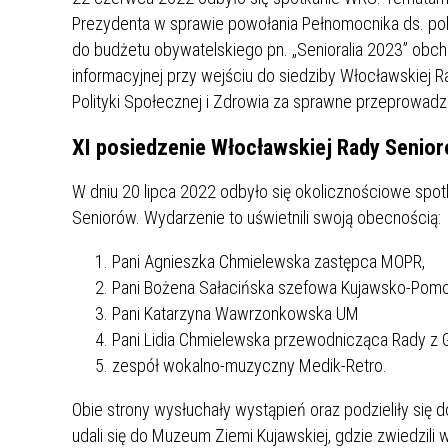
Prezydenta w sprawie powołania Pełnomocnika ds. poli
do budżetu obywatelskiego pn. „Senioralia 2023” obcho
informacyjnej przy wejściu do siedziby Włocławskiej
Polityki Społecznej i Zdrowia za sprawne przeprowadze
XI posiedzenie Włocławskiej Rady Senio
W dniu 20 lipca 2022 odbyło się okolicznościowe spo
Seniorów. Wydarzenie to uświetnili swoją obecnością:
Pani Agnieszka Chmielewska zastępca MOPR,
Pani Bożena Sałacińska szefowa Kujawsko-Pomor
Pani Katarzyna Wawrzonkowska UM
Pani Lidia Chmielewska przewodnicząca Rady z 
zespół wokalno-muzyczny Medik-Retro.
Obie strony wysłuchały wystąpień oraz podzieliły się
udali się do Muzeum Ziemi Kujawskiej, gdzie zwiedzi