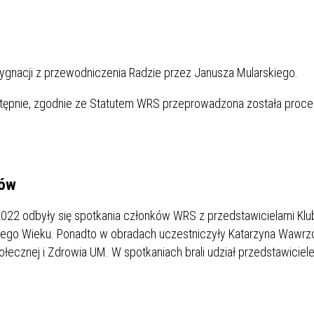
gnacji z przewodniczenia Radzie przez Janusza Mularskiego.
astępnie, zgodnie ze Statutem WRS przeprowadzona została proce
rów
 2022 odbyły się spotkania członków WRS z przedstawicielami Klu
ciego Wieku. Ponadto w obradach uczestniczyły Katarzyna Wawr
ołecznej i Zdrowia UM. W spotkaniach brali udział przedstawiciele