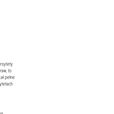
rsytety.
raw, to
kał pełne
sytetach
na