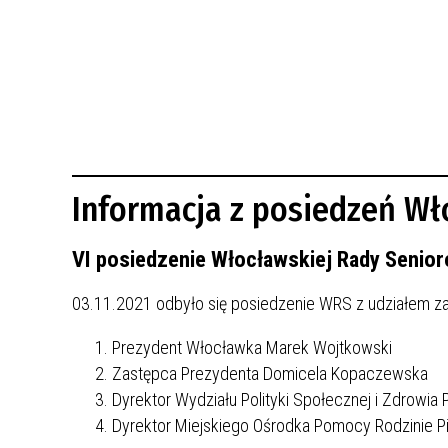
BUDYNKÓW
RADA MIASTA WŁOCŁAWEK
ENERGIA I MOBILNOŚĆ
JAKOŚĆ POWIETRZA WE WŁOCŁAWKU
WYKAZ KONTAKTÓW URZĘDU MIASTA
WŁOCŁAWEK
2026 ROKIEM TADEUSZA REICHSTEINA
WE WŁOCŁAWKU
Informacja z posiedzeń Wł
VI posiedzenie Włocławskiej Rady Senio
03.11.2021 odbyło się posiedzenie WRS z udziałem z
Prezydent Włocławka Marek Wojtkowski
Zastępca Prezydenta Domicela Kopaczewska
Dyrektor Wydziału Polityki Społecznej i Zdrowia 
Dyrektor Miejskiego Ośrodka Pomocy Rodzinie Pi