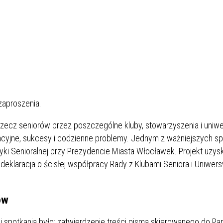
zaproszenia.
rzecz seniorów przez poszczególne kluby, stowarzyszenia i uniwe
acyjne, sukcesy i codzienne problemy. Jednym z ważniejszych sp
yki Senioralnej przy Prezydencie Miasta Włocławek. Projekt uzys
 deklaracja o ścisłej współpracy Rady z Klubami Seniora i Uniwer
ów
spotkania było: zatwierdzenie treści pisma skierowanego do Pa