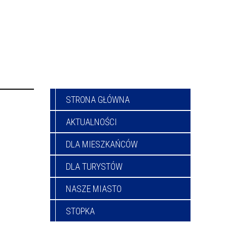
STRONA GŁÓWNA
AKTUALNOŚCI
DLA MIESZKAŃCÓW
DLA TURYSTÓW
NASZE MIASTO
STOPKA