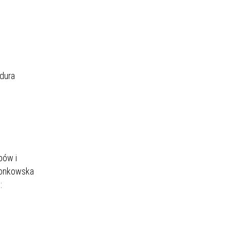
dura
bów i
zonkowska
: