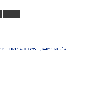
 TURYSTÓW
NASZE MIASTO
 Z POSIEDZEŃ WŁOCŁAWSKIEJ RADY SENIORÓW