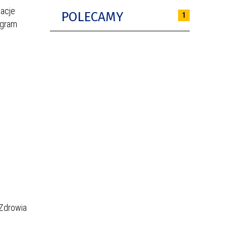
zacje
POLECAMY
1
ogram
 Zdrowia