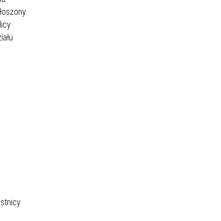
głoszony
licy
iału
stnicy