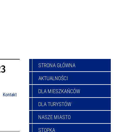
STRONA GŁÓWNA
23
AKTUALNOŚCI
DLA MIESZKAŃCÓW
Kontakt
DLA TURYSTÓW
NASZE MIASTO
STOPKA