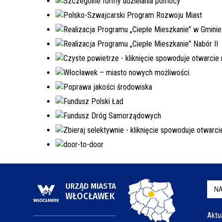
URZĄD MIASTA
NA
WŁOCŁAWEK
Aktu