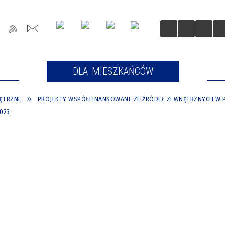
OŚCI
DLA MIESZKAŃCÓW
DLA
ĘTRZNE
PROJEKTY WSPÓŁFINANSOWANE ZE ŹRÓDEŁ ZEWNĘTRZNYCH W P
023