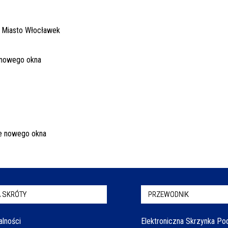
 SKRÓTY
PRZEWODNIK
alności
Elektroniczna Skrzynka P