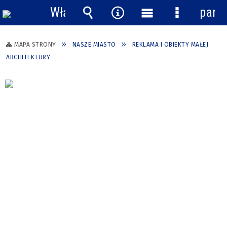
Włącz
pane
powiadomienia
Wyszukiwarka
Narzędzia
Menu
Menu
główne
szczegółow
MAPA STRONY
NASZE MIASTO
REKLAMA I OBIEKTY MAŁEJ
ARCHITEKTURY