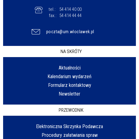
tel.:
54 414 40 00
fax.:
54 414 44 44
poczta@um.wloclawek.pl
NA SKRÓTY
Aktualności
Kalendarium wydarzeń
Formularz kontaktowy
Newsletter
PRZEWODNIK
Elektroniczna Skrzynka Podawcza
Procedury załatwiania spraw