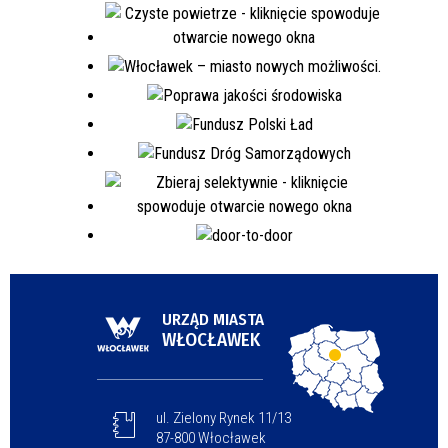
URZĄD MIASTA
WŁOCŁAWEK
ul. Zielony Rynek 11/13
87-800 Włocławek