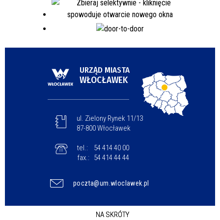
URZĄD MIASTA
WŁOCŁAWEK
ul. Zielony Rynek 11/13
87-800 Włocławek
tel.:
54 414 40 00
fax.:
54 414 44 44
poczta@um.wloclawek.pl
NA SKRÓTY