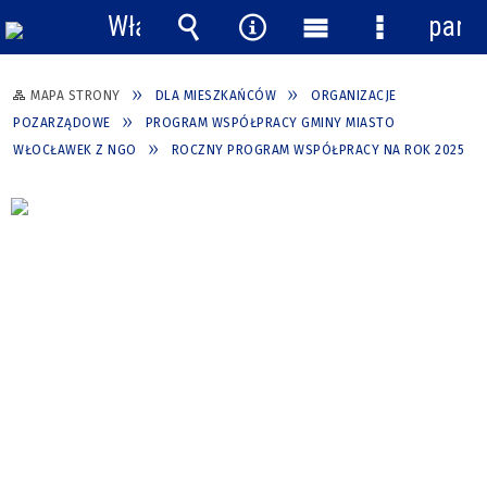
Włącz
pane
powiadomienia
Wyszukiwarka
Narzędzia
Menu
Menu
główne
szczegółow
MAPA STRONY
DLA MIESZKAŃCÓW
ORGANIZACJE
POZARZĄDOWE
PROGRAM WSPÓŁPRACY GMINY MIASTO
WŁOCŁAWEK Z NGO
ROCZNY PROGRAM WSPÓŁPRACY NA ROK 2025