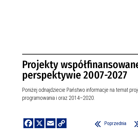
BUDYNKÓW
RADA MIASTA WŁOCŁAWEK
ENERGIA I MOBILNOŚĆ
JAKOŚĆ POWIETRZA WE WŁOCŁAWKU
WYKAZ KONTAKTÓW URZĘDU MIASTA
WŁOCŁAWEK
2026 ROKIEM TADEUSZA REICHSTEINA
WE WŁOCŁAWKU
Projekty współfinansowane
perspektywie 2007-2027
Poniżej odnajdziecie Państwo informacje na temat pro
programowania
i
oraz 2014–2020.
Poprzednia