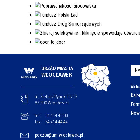
URZĄD MIASTA
NA
WŁOCŁAWEK
Aktu
Kale
ul. Zielony Rynek 11/13
87-800 Włocławek
Form
News
tel.:
54 414 40 00
fax.:
54 414 44 44
poczta@um.wloclawek.pl