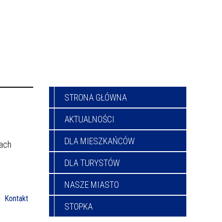
STRONA GŁÓWNA
AKTUALNOŚCI
DLA MIESZKAŃCÓW
sach
DLA TURYSTÓW
NASZE MIASTO
Kontakt
STOPKA