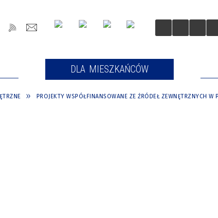
OŚCI
DLA MIESZKAŃCÓW
DLA
ĘTRZNE
PROJEKTY WSPÓŁFINANSOWANE ZE ŹRÓDEŁ ZEWNĘTRZNYCH W P