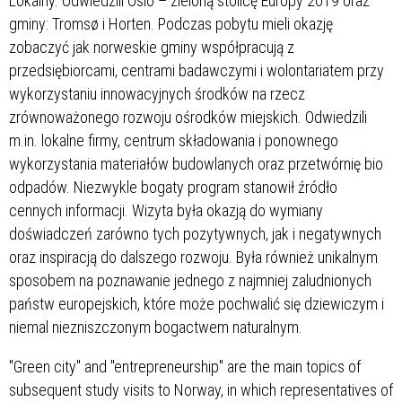
Lokalny. Odwiedzili Oslo – zieloną stolicę Europy 2019 oraz
gminy: Tromsø i Horten. Podczas pobytu mieli okazję
zobaczyć jak norweskie gminy współpracują z
przedsiębiorcami, centrami badawczymi i wolontariatem przy
wykorzystaniu innowacyjnych środków na rzecz
zrównoważonego rozwoju ośrodków miejskich. Odwiedzili
m.in. lokalne firmy, centrum składowania i ponownego
wykorzystania materiałów budowlanych oraz przetwórnię bio
odpadów. Niezwykle bogaty program stanowił źródło
cennych informacji. Wizyta była okazją do wymiany
doświadczeń zarówno tych pozytywnych, jak i negatywnych
oraz inspiracją do dalszego rozwoju. Była również unikalnym
sposobem na poznawanie jednego z najmniej zaludnionych
państw europejskich, które może pochwalić się dziewiczym i
niemal niezniszczonym bogactwem naturalnym.
"Green city" and "entrepreneurship" are the main topics of
subsequent study visits to Norway, in which representatives of