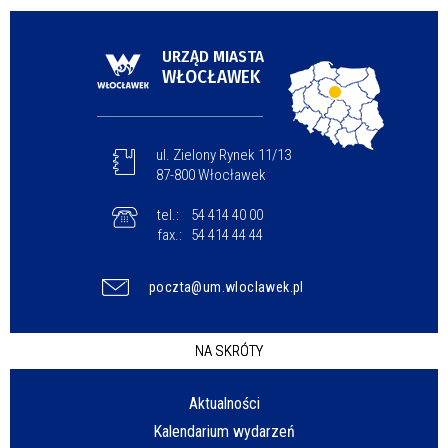
URZĄD MIASTA
WŁOCŁAWEK
ul. Zielony Rynek 11/13
87-800 Włocławek
tel.:
54 414 40 00
fax.:
54 414 44 44
poczta@um.wloclawek.pl
NA SKRÓTY
Aktualności
Kalendarium wydarzeń