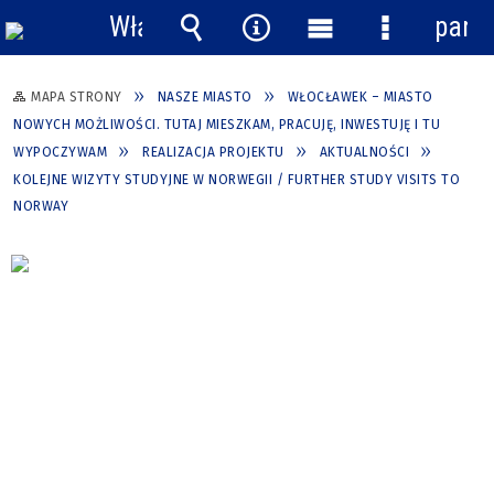
Włącz
pane
powiadomienia
Wyszukiwarka
Narzędzia
Menu
Menu
główne
szczegółow
MAPA STRONY
NASZE MIASTO
WŁOCŁAWEK – MIASTO
NOWYCH MOŻLIWOŚCI. TUTAJ MIESZKAM, PRACUJĘ, INWESTUJĘ I TU
WYPOCZYWAM
REALIZACJA PROJEKTU
AKTUALNOŚCI
KOLEJNE WIZYTY STUDYJNE W NORWEGII / FURTHER STUDY VISITS TO
NORWAY