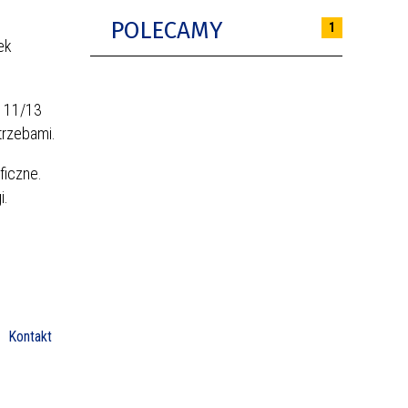
POLECAMY
1
ek
k 11/13
trzebami.
ficzne.
i.
Kontakt