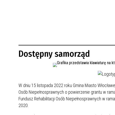
BUDYNKÓW
RADA MIASTA WŁOCŁAWEK
ENERGIA I MOBILNOŚĆ
JAKOŚĆ POWIETRZA WE WŁOCŁAWKU
WYKAZ KONTAKTÓW URZĘDU MIASTA
WŁOCŁAWEK
2026 ROKIEM TADEUSZA REICHSTEINA
WE WŁOCŁAWKU
Dostępny samorząd
W dniu 15 listopada 2022 roku Gmina Miasto Włocła
Osób Niepełnosprawnych o powierzenie grantu w rama
Fundusz Rehabilitacji Osób Niepełnosprawnych w ram
2020.