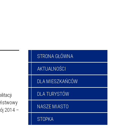
STRONA GŁÓWNA
AKTUALNOŚCI
DLA MIESZKAŃCÓW
DLA TURYSTÓW
itacji
Państwowy
NASZE MIASTO
ój 2014 –
STOPKA