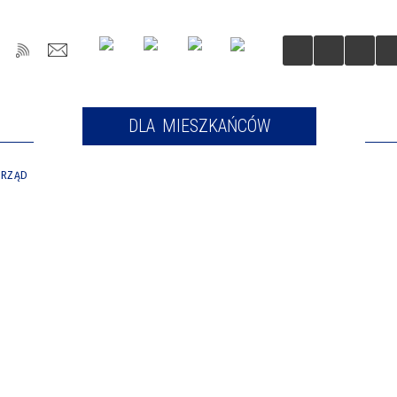
OŚCI
DLA MIESZKAŃCÓW
DLA
ORZĄD