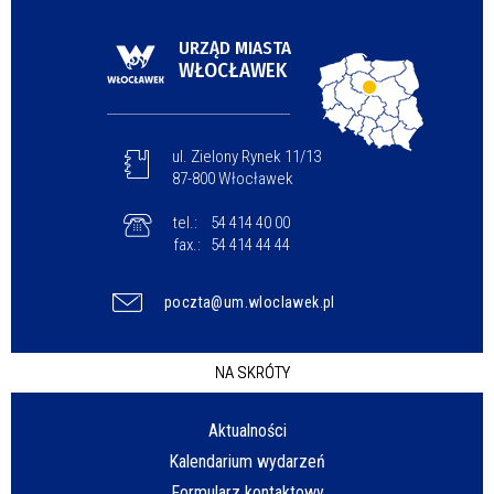
URZĄD MIASTA
WŁOCŁAWEK
ul. Zielony Rynek 11/13
87-800 Włocławek
tel.:
54 414 40 00
fax.:
54 414 44 44
poczta@um.wloclawek.pl
NA SKRÓTY
Aktualności
Kalendarium wydarzeń
Formularz kontaktowy