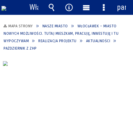
Włącz
pane
powiadomienia
Wyszukiwarka
Narzędzia
Menu
Menu
główne
szczegółow
MAPA STRONY
NASZE MIASTO
WŁOCŁAWEK – MIASTO
NOWYCH MOŻLIWOŚCI. TUTAJ MIESZKAM, PRACUJĘ, INWESTUJĘ I TU
WYPOCZYWAM
REALIZACJA PROJEKTU
AKTUALNOŚCI
PAŹDZIERNIK Z ZHP