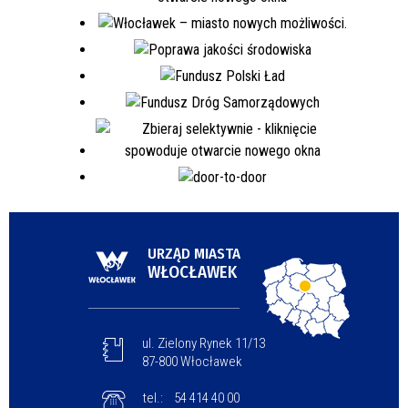
URZĄD MIASTA
WŁOCŁAWEK
ul. Zielony Rynek 11/13
87-800 Włocławek
tel.:
54 414 40 00