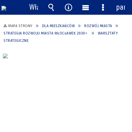
Włącz
pane
powiadomienia
Wyszukiwarka
Narzędzia
Menu
Menu
główne
szczegółow
MAPA STRONY
DLA MIESZKAŃCÓW
ROZWÓJ MIASTA
STRATEGIA ROZWOJU MIASTA WŁOCŁAWEK 2030+
WARSZTATY
STRATEGICZNE