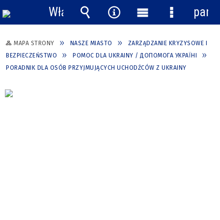
Włącz
pane
powiadomienia
Wyszukiwarka
Narzędzia
Menu
Menu
główne
szczegółow
MAPA STRONY
NASZE MIASTO
ZARZĄDZANIE KRYZYSOWE I
BEZPIECZEŃSTWO
POMOC DLA UKRAINY / ДОПОМОГА УКРАЇНІ
PORADNIK DLA OSÓB PRZYJMUJĄCYCH UCHODŹCÓW Z UKRAINY