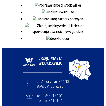
URZĄD MIASTA
WŁOCŁAWEK
ul. Zielony Rynek 11/13
87-800 Włocławek
tel.:
54 414 40 00
fax.:
54 414 44 44