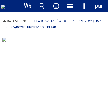
Włącz
pane
powiadomienia
Wyszukiwarka
Narzędzia
Menu
Menu
główne
szczegółow
MAPA STRONY
DLA MIESZKAŃCÓW
FUNDUSZE ZEWNĘTRZNE
RZĄDOWY FUNDUSZ POLSKI ŁAD