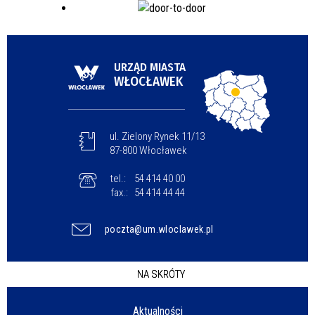
URZĄD MIASTA
WŁOCŁAWEK
ul. Zielony Rynek 11/13
87-800 Włocławek
tel.:
54 414 40 00
fax.:
54 414 44 44
poczta@um.wloclawek.pl
NA SKRÓTY
Aktualności