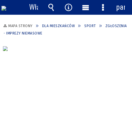
Włącz
pane
powiadomienia
Wyszukiwarka
Narzędzia
Menu
Menu
główne
szczegółow
MAPA STRONY
DLA MIESZKAŃCÓW
SPORT
ZGŁOSZENIA
- IMPREZY NIEMASOWE