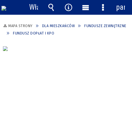
Włącz
pane
powiadomienia
Wyszukiwarka
Narzędzia
Menu
Menu
główne
szczegółow
MAPA STRONY
DLA MIESZKAŃCÓW
FUNDUSZE ZEWNĘTRZNE
FUNDUSZ DOPŁAT I KPO