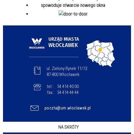
URZĄD MIASTA
WŁOCŁAWEK
ul. Zielony Rynek 11/13
87-800 Włocławek
tel.:
54 414 40 00
fax.:
54 414 44 44
poczta@um.wloclawek.pl
NA SKRÓTY