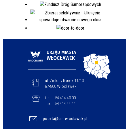
URZĄD MIASTA
WŁOCŁAWEK
ul. Zielony Rynek 11/13
87-800 Włocławek
tel.:
54 414 40 00
fax.:
54 414 44 44
poczta@um.wloclawek.pl