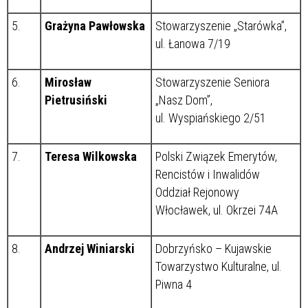
5.
Grażyna Pawłowska
Stowarzyszenie „Starówka”,
ul. Łanowa 7/19
6.
Mirosław
Stowarzyszenie Seniora
Pietrusiński
„Nasz Dom”,
ul. Wyspiańskiego 2/51
7.
Teresa Wilkowska
Polski Związek Emerytów,
Rencistów i Inwalidów
Oddział Rejonowy
Włocławek, ul. Okrzei 74A
8.
Andrzej Winiarski
Dobrzyńsko – Kujawskie
Towarzystwo Kulturalne, ul.
Piwna 4