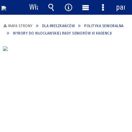
Włącz
pane
powiadomienia
Wyszukiwarka
Narzędzia
Menu
Menu
główne
szczegółow
MAPA STRONY
DLA MIESZKAŃCÓW
POLITYKA SENIORALNA
WYBORY DO WŁOCŁAWSKIEJ RADY SENIORÓW III KADENCJI