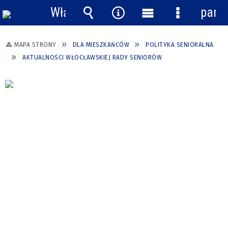
Włącz
pane
powiadomienia
Wyszukiwarka
Narzędzia
Menu
Menu
główne
szczegółow
MAPA STRONY
DLA MIESZKAŃCÓW
POLITYKA SENIORALNA
AKTUALNOŚCI WŁOCŁAWSKIEJ RADY SENIORÓW