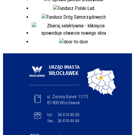
URZĄD MIASTA
WŁOCŁAWEK
ul. Zielony Rynek 11/13
87-800 Włocławek
tel.:
54 414 40 00
fax.:
54 414 44 44