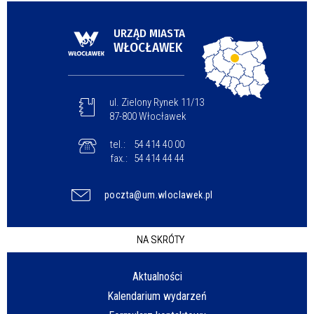
URZĄD MIASTA
WŁOCŁAWEK
ul. Zielony Rynek 11/13
87-800 Włocławek
tel.:
54 414 40 00
fax.:
54 414 44 44
poczta@um.wloclawek.pl
NA SKRÓTY
Aktualności
Kalendarium wydarzeń