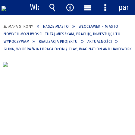
Włącz
pane
powiadomienia
Wyszukiwarka
Narzędzia
Menu
Menu
główne
szczegółow
MAPA STRONY
NASZE MIASTO
WŁOCŁAWEK – MIASTO
NOWYCH MOŻLIWOŚCI. TUTAJ MIESZKAM, PRACUJĘ, INWESTUJĘ I TU
WYPOCZYWAM
REALIZACJA PROJEKTU
AKTUALNOŚCI
GLINA, WYOBRAŹNIA I PRACA DŁONI/ CLAY, IMAGINATION AND HANDWORK