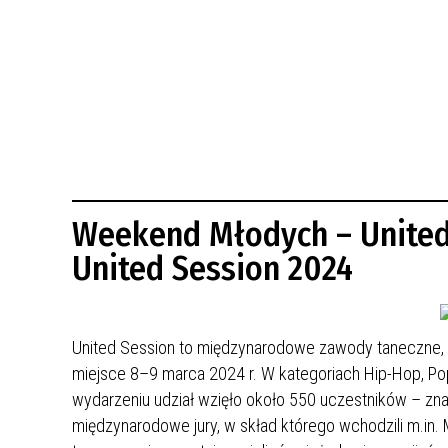
BUDYNKÓW
RADA MIASTA WŁOCŁAWEK
ENERGIA I MOBILNOŚĆ
JAKOŚĆ POWIETRZA WE WŁOCŁAWKU
WYKAZ KONTAKTÓW URZĘDU MIASTA
WŁOCŁAWEK
2026 ROKIEM TADEUSZA REICHSTEINA
WE WŁOCŁAWKU
Weekend Młodych – United
United Session 2024
United Session to międzynarodowe zawody taneczne, k
miejsce 8–9 marca 2024 r. W kategoriach Hip-Hop, Popp
wydarzeniu udział wzięło około 550 uczestników – zna
międzynarodowe jury, w skład którego wchodzili m.in.