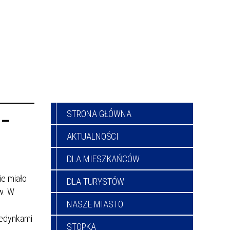
STRONA GŁÓWNA
 –
AKTUALNOŚCI
DLA MIESZKAŃCÓW
ie miało
DLA TURYSTÓW
ów. W
NASZE MIASTO
jedynkami
STOPKA