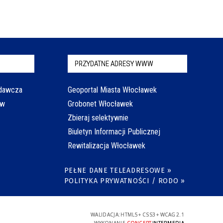
PRZYDATNE ADRESY WWW
odawcza
Geoportal Miasta Włocławek
aw
Grobonet Włocławek
Zbieraj selektywnie
Biuletyn Informacji Publicznej
Rewitalizacja Włocławek
PEŁNE DANE TELEADRESOWE »
POLITYKA PRYWATNOŚCI / RODO »
WALIDACJA:
HTML5
+
CSS3
+
WCAG 2.1