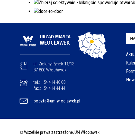
URZĄD MIASTA
NA
WŁOCŁAWEK
Aktu
Kale
ul. Zielony Rynek 11/13
87-800 Włocławek
Form
News
tel.:
54 414 40 00
fax.:
54 414 44 44
poczta@um.wloclawek.pl
© Wszelkie prawa zastrzeżone, UM Włocławek