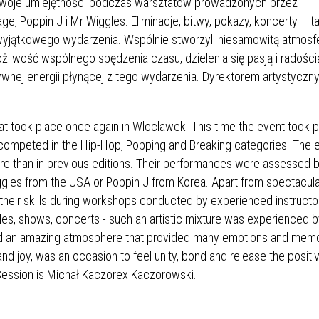
ć swoje umiejętności podczas warsztatów prowadzonych przez
e, Poppin J i Mr Wiggles. Eliminacje, bitwy, pokazy, koncerty – ta
wyjątkowego wydarzenia. Wspólnie stworzyli niesamowitą atmosfe
liwość wspólnego spędzenia czasu, dzielenia się pasją i radości
ywnej energii płynącej z tego wydarzenia. Dyrektorem artystyczn
hat took place once again in Wloclawek. This time the event took 
competed in the Hip-Hop, Popping and Breaking categories. The 
re than in previous editions. Their performances were assessed 
Wiggles from the USA or Poppin J from Korea. Apart from spectacul
 their skills during workshops conducted by experienced instructo
tles, shows, concerts - such an artistic mixture was experienced b
ated an amazing atmosphere that provided many emotions and mem
nd joy, was an occasion to feel unity, bond and release the posit
d Session is Michał Kaczorex Kaczorowski.