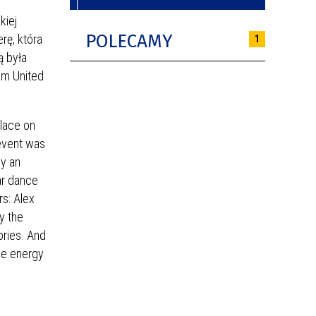
kiej
POLECAMY
rę, która
1
ą była
ym United
place on
event was
by an
ar dance
rs: Alex
y the
ories. And
ive energy