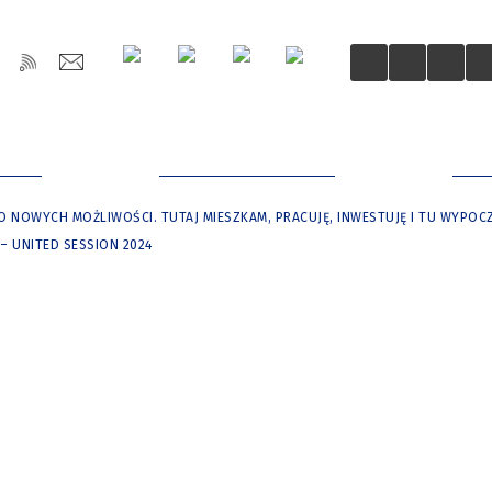
OŚCI
DLA MIESZKAŃCÓW
DLA
 NOWYCH MOŻLIWOŚCI. TUTAJ MIESZKAM, PRACUJĘ, INWESTUJĘ I TU WYPO
– UNITED SESSION 2024