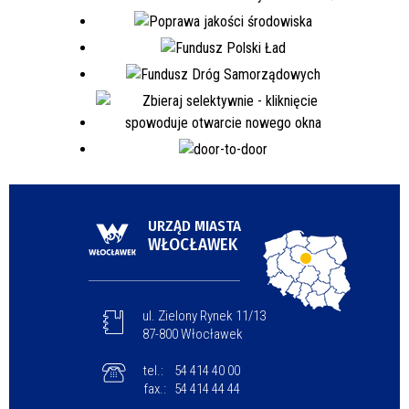
URZĄD MIASTA
WŁOCŁAWEK
ul. Zielony Rynek 11/13
87-800 Włocławek
tel.:
54 414 40 00
fax.:
54 414 44 44