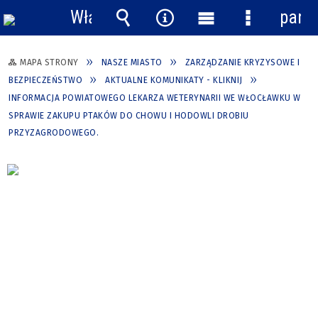
Włącz
pane
powiadomienia
Wyszukiwarka
Narzędzia
Menu
Menu
główne
szczegółow
MAPA STRONY
NASZE MIASTO
ZARZĄDZANIE KRYZYSOWE I
BEZPIECZEŃSTWO
AKTUALNE KOMUNIKATY - KLIKNIJ
INFORMACJA POWIATOWEGO LEKARZA WETERYNARII WE WŁOCŁAWKU W
SPRAWIE ZAKUPU PTAKÓW DO CHOWU I HODOWLI DROBIU
PRZYZAGRODOWEGO.