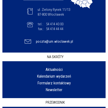
ul. Zielony Rynek 11/13
87-800 Włocławek
tel.:
54 414 40 00
fax.:
54 414 44 44
poczta@um.wloclawek.pl
NA SKRÓTY
Aktualności
Kalendarium wydarzeń
Formularz kontaktowy
Newsletter
PRZEWODNIK