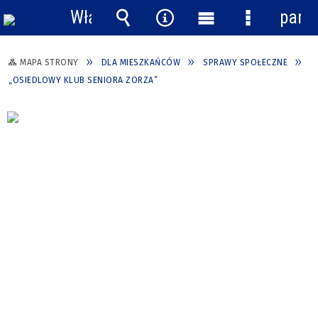
Włącz
pane
powiadomienia
Wyszukiwarka
Narzędzia
Menu
Menu
główne
szczegółow
MAPA STRONY
DLA MIESZKAŃCÓW
SPRAWY SPOŁECZNE
„OSIEDLOWY KLUB SENIORA ZORZA”