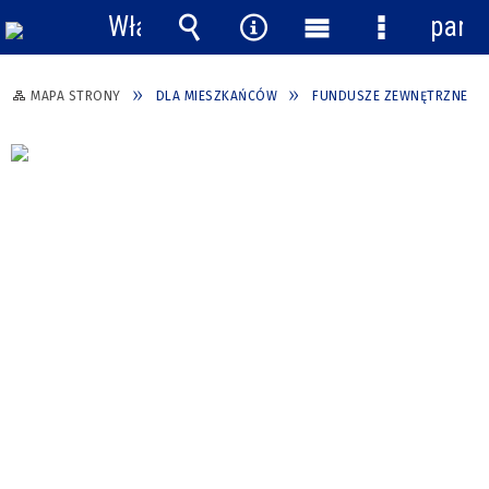
Włącz
pane
powiadomienia
Wyszukiwarka
Narzędzia
Menu
Menu
główne
szczegółow
MAPA STRONY
DLA MIESZKAŃCÓW
FUNDUSZE ZEWNĘTRZNE