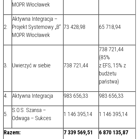
MOPR Włocławek
Aktywna Integracja –
2.
Projekt Systemowy „B”
73 428,98
65 718,94
MOPR Włocławek
738 721,44
(85%
3.
Uwierzyć w siebie
738 721,44
z EFS, 15% z
budżetu
państwa)
4.
Aktywna Integracja
983 656,33
983 656,33
S.O.S. Szansa –
5.
1 146 395,14
1 146 395,14
Odwaga – Sukces
Razem:
7 339 569,51
6 870 135,87