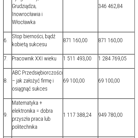
Grudziądza,
346 462,84
Inowrocławia i
Włocławka
Stop bierności, bądź
6.
871 160,00
871 160,00
kobietą sukcesu
7.
Pracownik XXI wieku
1 511 493,00
1 284 769,05
ABC Przedsiębiorczości
8.
– jak założyć firmę i
69 100,00
69 100,00
osiągnąć sukces
Matematyka +
elektronika = dobra
9.
1 117 388,24
949 780,00
przyszła praca lub
politechnika