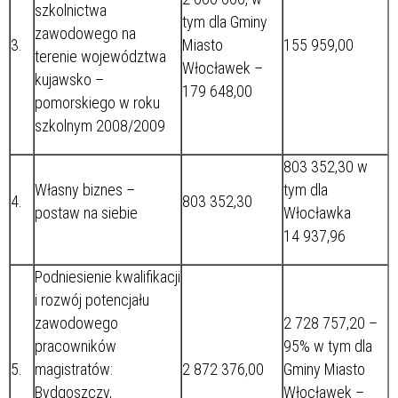
szkolnictwa
tym dla Gminy
zawodowego na
3.
Miasto
155 959,00
terenie województwa
Włocławek –
kujawsko –
179 648,00
pomorskiego w roku
szkolnym 2008/2009
803 352,30 w
Własny biznes –
tym dla
4.
803 352,30
postaw na siebie
Włocławka
14 937,96
Podniesienie kwalifikacji
i rozwój potencjału
zawodowego
2 728 757,20 –
pracowników
95% w tym dla
5.
magistratów:
2 872 376,00
Gminy Miasto
Bydgoszczy,
Włocławek –