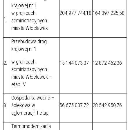
krajowej nr 1
w granicach
204 977 744,18
164 397 225,58
1.
administracyjnych
miasta Włocławek
Przebudowa drogi
krajowej nr 1
w granicach
2.
15 144 073,37
12 872 462,36
administracyjnych
miasta Włocławek –
etap IV
Gospodarka wodno –
3.
ściekowa w
56 675 007,72
28 542 950,76
aglomeracji II etap
Termomodernizacja