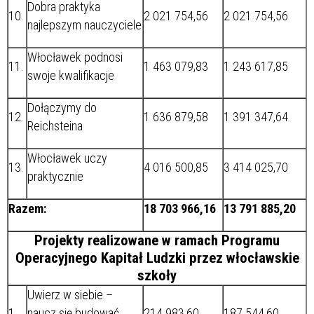
Dobra praktyka
10.
2 021 754,56
2 021 754,56
najlepszym nauczyciele
Włocławek podnosi
11.
1 463 079,83
1 243 617,85
swoje kwalifikacje
Dołączymy do
12.
1 636 879,58
1 391 347,64
Reichsteina
Włocławek uczy
13.
4 016 500,85
3 414 025,70
praktycznie
Razem:
18 703 966,16
13 791 885,20
Projekty realizowane w ramach Programu
Operacyjnego Kapitał Ludzki przez włocławskie
szkoły
Uwierz w siebie –
1.
naucz się budować
214 983,60
187 544,60