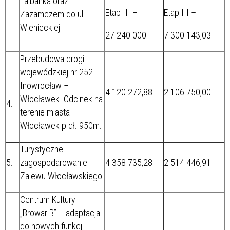
Falbanka oraz
Etap III –
Etap III –
Zazamczem do ul.
Wienieckiej
27 240 000
7 300 143,03
Przebudowa drogi
wojewódzkiej nr 252
Inowrocław –
4 120 272,88
2 106 750,00
Włocławek. Odcinek na
4.
terenie miasta
Włocławek p dł. 950m.
Turystyczne
5.
zagospodarowanie
4 358 735,28
2 514 446,91
Zalewu Włocławskiego
Centrum Kultury
„Browar B” – adaptacja
do nowych funkcji