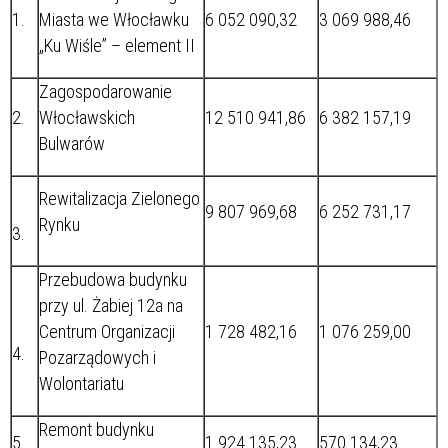
1.
Miasta we Włocławku
6 052 090,32
3 069 988,46
„Ku Wiśle” – element II
Zagospodarowanie
2.
Włocławskich
12 510 941,86
6 382 157,19
Bulwarów
Rewitalizacja Zielonego
9 807 969,68
6 252 731,17
Rynku
3.
Przebudowa budynku
przy ul. Żabiej 12a na
Centrum Organizacji
1 728 482,16
1 076 259,00
4.
Pozarządowych i
Wolontariatu
Remont budynku
5.
1 924 135,23
570 134,23