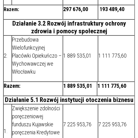
297 676,00
193 489,40
Razem:
Działanie 3.2 Rozwój infrastruktury ochrony
zdrowia i pomocy społecznej
Przebudowa
Wielofunkcyjnej
2.
Placówki Opiekuńczo –
1 889 535,01
1 111 775,60
Wychowawczej we
Włocławku
Razem:
1 889 535,01
1 111 775,60
Działanie 5.1 Rozwój instytucji otoczenia biznesu
Zwiększenie zdolności
poręczeniowej
funduszu Kujawskie
7 225 953,76
7 225 953,76
1.
poręczenia Kredytowe