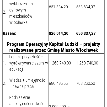
wykluczeniem
651 334,20
553 634,07
cyfrowym
2.
mieszkańców
Włocławka
Razem:
826 014,20
650 337,27
Program Operacyjny Kapitał Ludzki – projekty
realizowane przez Gminę Miasto Włocławek
Lepsza przyszłość –
1.
wyrównywanie szans w
1 260 740,00
1 260 740,00
edukacji
Wiedza + umiejętności
2.
880 493,53
768 230,60
= pewna praca
Podniesienie
atrakcyjności i jakości
2 000 000, w