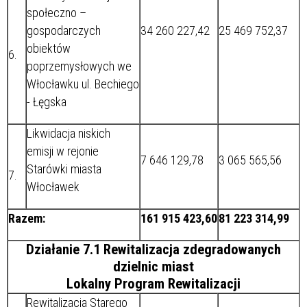
społeczno –
gospodarczych
34 260 227,42
25 469 752,37
obiektów
6.
poprzemysłowych we
Włocławku ul. Bechiego
- Łęgska
Likwidacja niskich
emisji w rejonie
7 646 129,78
3 065 565,56
Starówki miasta
7.
Włocławek
Razem:
161 915 423,60
81 223 314,99
Działanie 7.1 Rewitalizacja zdegradowanych
dzielnic miast
Lokalny Program Rewitalizacji
Rewitalizacja Starego