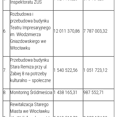
Inspektoratu ZUS
Rozbudowa i
przebudowa budynku
Teatru Impresaryjnego
6.
12 011 370,86
7 787 003,32
im. Włodzimierza
Gniazdowskiego we
Włocławku
Przebudowa budynku
Stara Remiza przy ul.
7.
1 540 522,56
1 051 723,12
Żabiej 8 na potrzeby
kulturalno – społeczne
8.
Monitoring Śródmieścia
1 438 165,31
987 552,71
Rewitalizacja Starego
Miasta we Włocławku