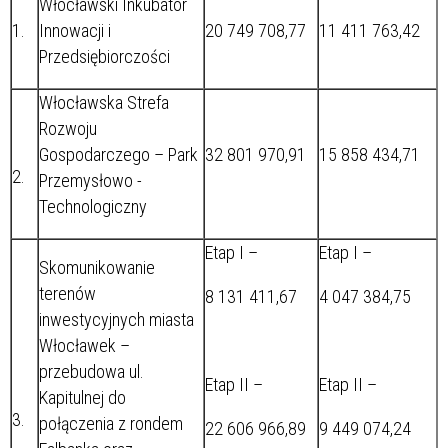
Włocławski Inkubator
1.
Innowacji i
20 749 708,77
11 411 763,42
Przedsiębiorczości
Włocławska Strefa
Rozwoju
Gospodarczego – Park
32 801 970,91
15 858 434,71
2.
Przemysłowo -
Technologiczny
Etap I –
Etap I –
Skomunikowanie
terenów
8 131 411,67
4 047 384,75
inwestycyjnych miasta
Włocławek –
przebudowa ul.
Etap II –
Etap II –
Kapitulnej do
3.
połączenia z rondem
22 606 966,89
9 449 074,24