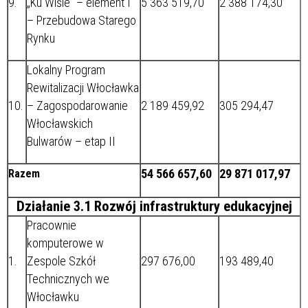
9.
„Ku Wiśle” – element I
5 363 519,70
2 388 174,30
– Przebudowa Starego
Rynku
Lokalny Program
Rewitalizacji Włocławka
10.
– Zagospodarowanie
2 189 459,92
305 294,47
Włocławskich
Bulwarów – etap II
54 566 657,60
29 871 017,97
Razem
Działanie 3.1 Rozwój infrastruktury edukacyjnej
Pracownie
komputerowe w
1.
Zespole Szkół
297 676,00
193 489,40
Technicznych we
Włocławku