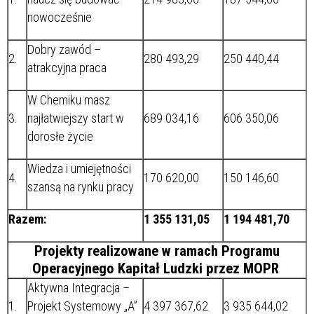
nowocześnie
Dobry zawód –
2.
280 493,29
250 440,44
atrakcyjna praca
W Chemiku masz
3.
najłatwiejszy start w
689 034,16
606 350,06
dorosłe życie
Wiedza i umiejętności
4.
170 620,00
150 146,60
szansą na rynku pracy
Razem:
1 355 131,05
1 194 481,70
Projekty realizowane w ramach Programu
Operacyjnego Kapitał Ludzki przez MOPR
Aktywna Integracja –
1.
Projekt Systemowy „A”
4 397 367,62
3 935 644,02