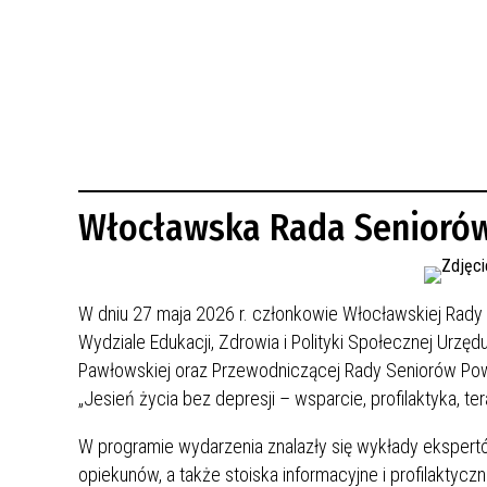
BUDYNKÓW
RADA MIASTA WŁOCŁAWEK
ENERGIA I MOBILNOŚĆ
JAKOŚĆ POWIETRZA WE WŁOCŁAWKU
WYKAZ KONTAKTÓW URZĘDU MIASTA
WŁOCŁAWEK
2026 ROKIEM TADEUSZA REICHSTEINA
WE WŁOCŁAWKU
Włocławska Rada Seniorów
W dniu 27 maja 2026 r. członkowie Włocławskiej Rady S
Wydziale Edukacji, Zdrowia i Polityki Społecznej Urz
Pawłowskiej oraz Przewodniczącej Rady Seniorów Powia
„Jesień życia bez depresji – wsparcie, profilaktyka, te
W programie wydarzenia znalazły się wykłady ekspertó
opiekunów, a także stoiska informacyjne i profilaktycz