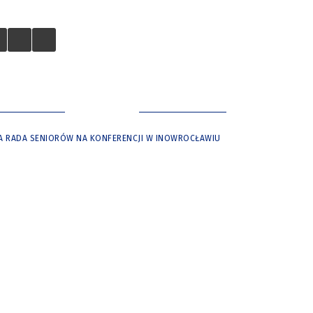
 TURYSTÓW
NASZE MIASTO
 RADA SENIORÓW NA KONFERENCJI W INOWROCŁAWIU