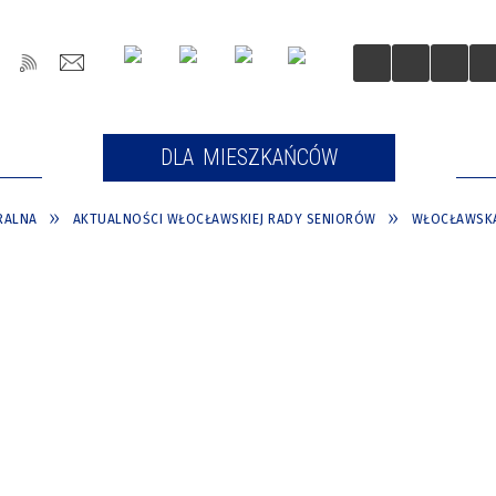
OŚCI
DLA MIESZKAŃCÓW
DLA
RALNA
AKTUALNOŚCI WŁOCŁAWSKIEJ RADY SENIORÓW
WŁOCŁAWSKA