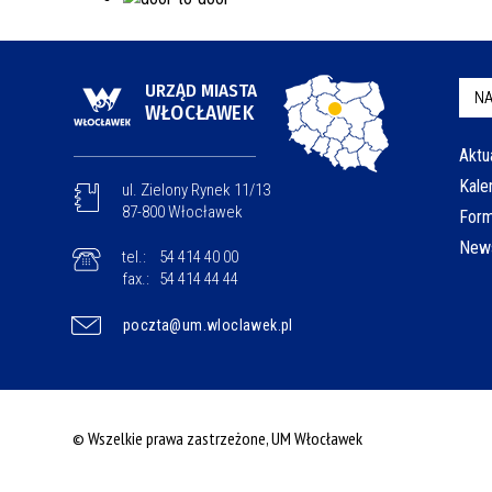
URZĄD MIASTA
NA
WŁOCŁAWEK
Aktu
Kale
ul. Zielony Rynek 11/13
87-800 Włocławek
Form
News
tel.:
54 414 40 00
fax.:
54 414 44 44
poczta@um.wloclawek.pl
© Wszelkie prawa zastrzeżone, UM Włocławek