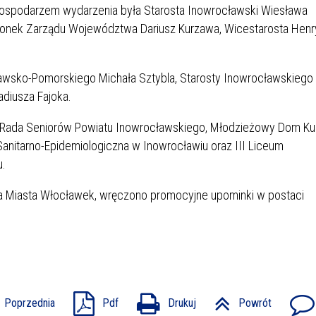
Gospodarzem wydarzenia była Starosta Inowrocławski Wiesława
Członek Zarządu Województwa Dariusz Kurzawa, Wicestarosta Hen
awsko-Pomorskiego Michała Sztybla, Starosty Inowrocławskiego
diusza Fajoka.
i, Rada Seniorów Powiatu Inowrocławskiego, Młodzieżowy Dom Kul
anitarno-Epidemiologiczna w Inowrocławiu oraz III Liceum
u.
ta Miasta Włocławek, wręczono promocyjne upominki w postaci
Poprzednia
Pdf
Drukuj
Powrót