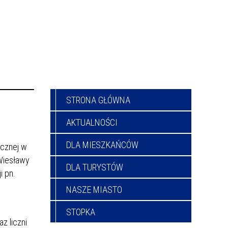
STRONA GŁÓWNA
AKTUALNOŚCI
DLA MIESZKAŃCÓW
ecznej w
 Wiesławy
DLA TURYSTÓW
i pn.
NASZE MIASTO
STOPKA
z liczni