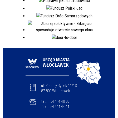
URZĄD MIASTA
WŁOCŁAWEK
ul. Zielony Rynek 11/13
87-800 Włocławek
tel.:
54 414 40 00
fax.:
54 414 44 44