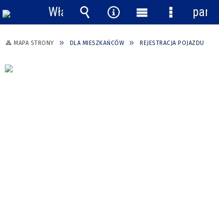
Włącz
pane
powiadomienia
Wyszukiwarka
Narzędzia
Menu
Menu
główne
szczegółow
MAPA STRONY
DLA MIESZKAŃCÓW
REJESTRACJA POJAZDU