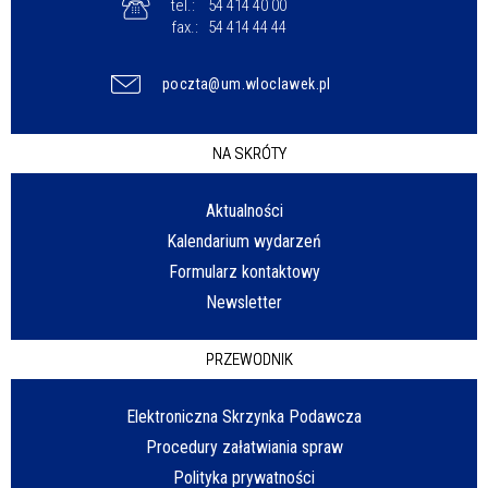
tel.:
54 414 40 00
fax.:
54 414 44 44
poczta@um.wloclawek.pl
NA SKRÓTY
Aktualności
Kalendarium wydarzeń
Formularz kontaktowy
Newsletter
PRZEWODNIK
Elektroniczna Skrzynka Podawcza
Procedury załatwiania spraw
Polityka prywatności