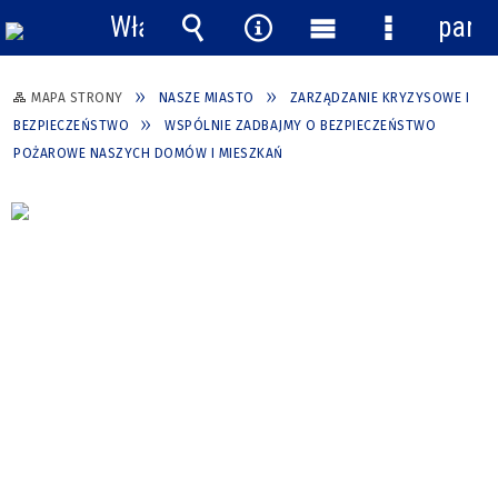
Włącz
pane
powiadomienia
Wyszukiwarka
Narzędzia
Menu
Menu
główne
szczegółow
MAPA STRONY
NASZE MIASTO
ZARZĄDZANIE KRYZYSOWE I
BEZPIECZEŃSTWO
WSPÓLNIE ZADBAJMY O BEZPIECZEŃSTWO
POŻAROWE NASZYCH DOMÓW I MIESZKAŃ