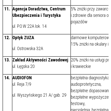
11.
Agencja Doradztwa, Centrum
5% zniżki przy zawarci
Ubezpieczenia i Turystyka
i zdrowie dla seniora o
pojazdów
ul. P.O.W 22A lok. 14
12.
Optyk ZUZA
darmowe komputerowe 
15% zniżki na okulary 
ul. Ostrowska 32A
13.
Zakład Aktywności Zawodowej
20% zniżki na usługi pr
ul. Łęgska 20
i krawieckie
14.
AUDIOFON
bezpłatna diagnostyka s
ul. Reja 7/9
audioprotetyczna,
bezpłatne dopasowanie
ul. Wyszyńskiego 21 A/ gab. 29
bezpłatne wypożyczeni
testowy,
pięcioletnia, bezpłatna