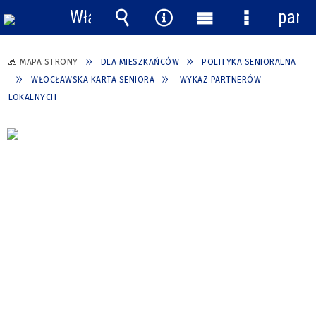
Włącz
pane
powiadomienia
Wyszukiwarka
Narzędzia
Menu
Menu
główne
szczegółow
MAPA STRONY
DLA MIESZKAŃCÓW
POLITYKA SENIORALNA
WŁOCŁAWSKA KARTA SENIORA
WYKAZ PARTNERÓW
LOKALNYCH