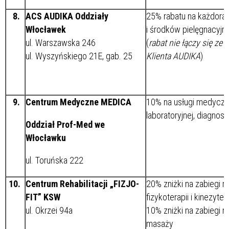
8.
ACS AUDIKA Oddziały
25% rabatu na każdoraz
Włocławek
i środków pielęgnacyj
ul. Warszawska 246
(
rabat nie łączy się ze 
ul. Wyszyńskiego 21E, gab. 25
Klienta AUDIKA
)
9.
Centrum Medyczne MEDICA
10% na usługi medyczne
laboratoryjnej, diagnost
Oddział Prof-Med we
Włocławku
ul. Toruńska 222
10.
Centrum Rehabilitacji „FIZJO-
20% zniżki na zabiegi re
FIT” KSW
fizykoterapii i kinezytera
ul. Okrzei 94a
10% zniżki na zabiegi m
masaży