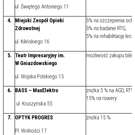
ul. Świętego Antoniego 11
4.
Miejski Zespół Opieki
3% na szczepienia och
Zdrowotnej
3% na badanie RTG,
5% na rehabilitację lecz
ul. Kilińskiego 16
5.
Teatr Impresaryjny im.
możliwość zakupu bile
W Gniazdowskiego
ul. Wojska Polskiego 13
6.
BASS – MaxElektro
zniżka 5 % na AGD, RTV,
15% na rowery
ul. Kruszyńska 55
7.
OPTYK PROGRES
zniżka 15 %
Pl. Wolności 17