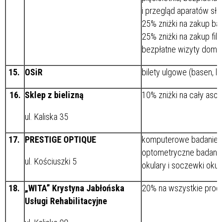
i przegląd aparatów sł
25% zniżki na zakup bate
25% zniżki na zakup fil
bezpłatne wizyty dom
15.
OSiR
bilety ulgowe (basen, l
16.
Sklep z bielizną
10% zniżki na cały aso
ul. Kaliska 35
17.
PRESTIGE OPTIQUE
komputerowe badanie w
optometryczne badanie
ul. Kościuszki 5
okulary i soczewki oku
18.
„WITA” Krystyna Jabłońska
20% na wszystkie prod
Usługi Rehabilitacyjne