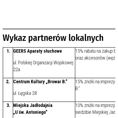
Wykaz partnerów lokalnych
1.
GEERS Aparaty słuchowe
15% rabatu na zakup bat
oraz akcesoriów (wężyki n
ul. Polskiej Organizacji Wojskowej
22a
2.
Centrum Kultury „Browar B.”
15% zniżki na imprezy 
B.”
ul. Łęgska 28
3.
Miejska Jadłodajnia
10% zniżki na imprezy
„U św. Antoniego”
siedzibie Miejskiej Jadł