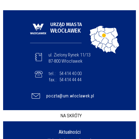
URZĄD MIASTA
WŁOCŁAWEK
ul. Zielony Rynek 11/13
87-800 Włocławek
tel.:
54 414 40 00
fax.:
54 414 44 44
poczta@um.wloclawek.pl
NA SKRÓTY
Aktualności