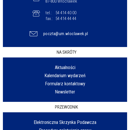
87-800 Włocławek
tel.:
54 414 40 00
fax.:
54 414 44 44
poczta@um.wloclawek.pl
NA SKRÓTY
Aktualności
Kalendarium wydarzeń
Formularz kontaktowy
Newsletter
PRZEWODNIK
Elektroniczna Skrzynka Podawcza