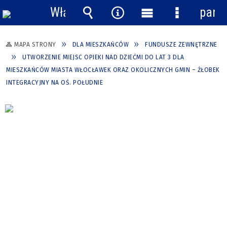
Włącz
pane
powiadomienia
Wyszukiwarka
Narzędzia
Menu
Menu
główne
szczegółow
MAPA STRONY
DLA MIESZKAŃCÓW
FUNDUSZE ZEWNĘTRZNE
UTWORZENIE MIEJSC OPIEKI NAD DZIEĆMI DO LAT 3 DLA
MIESZKAŃCÓW MIASTA WŁOCŁAWEK ORAZ OKOLICZNYCH GMIN – ŻŁOBEK
INTEGRACYJNY NA OŚ. POŁUDNIE