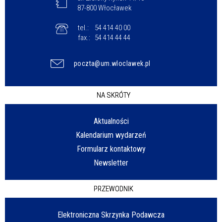
87-800 Włocławek
tel.:
54 414 40 00
fax.:
54 414 44 44
poczta@um.wloclawek.pl
NA SKRÓTY
Aktualności
Kalendarium wydarzeń
Formularz kontaktowy
Newsletter
PRZEWODNIK
Elektroniczna Skrzynka Podawcza