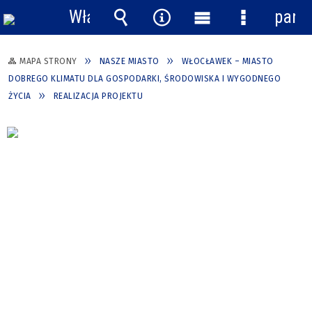
Włącz
pane
powiadomienia
Wyszukiwarka
Narzędzia
Menu
Menu
główne
szczegółow
MAPA STRONY
NASZE MIASTO
WŁOCŁAWEK – MIASTO
DOBREGO KLIMATU DLA GOSPODARKI, ŚRODOWISKA I WYGODNEGO
ŻYCIA
REALIZACJA PROJEKTU