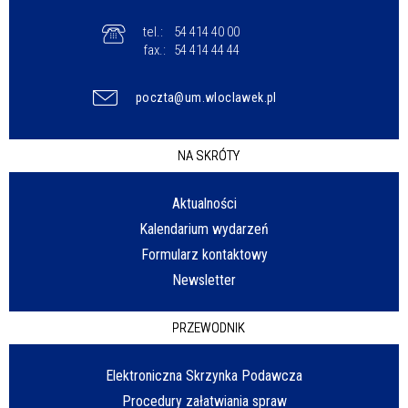
tel.:
54 414 40 00
fax.:
54 414 44 44
poczta@um.wloclawek.pl
NA SKRÓTY
Aktualności
Kalendarium wydarzeń
Formularz kontaktowy
Newsletter
PRZEWODNIK
Elektroniczna Skrzynka Podawcza
Procedury załatwiania spraw