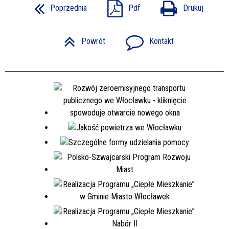
Poprzednia
Pdf
Drukuj
Powrót
Kontakt