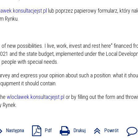
awek.konsultacjejst.pl
lub poprzez papierowy formularz, który na
ym Rynku.
f new possibilities. I live, work, invest and rest here" financed f
21 and the state budget, implemented under the Local Develop
g people with special needs.
urvey and express your opinion about such a position: what it shou
quipment it should contain.
 the
wloclawek.konsultacjejst.pl
or by filling out the form and throwi
ny Rynek.
Następna
Pdf
Drukuj
Powrót