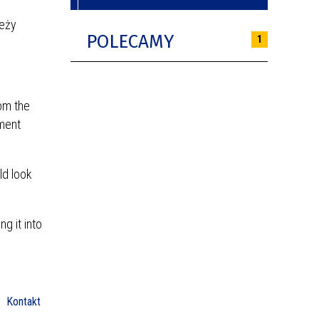
leży
POLECAMY
1
rom the
ment
ld look
ng it into
Kontakt