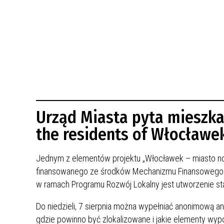
BUDYNKÓW
RADA MIASTA WŁOCŁAWEK
ENERGIA I MOBILNOŚĆ
JAKOŚĆ POWIETRZA WE WŁOCŁAWKU
WYKAZ KONTAKTÓW URZĘDU MIASTA
WŁOCŁAWEK
2026 ROKIEM TADEUSZA REICHSTEINA
WE WŁOCŁAWKU
Urząd Miasta pyta mieszka
the residents of Włocławe
Jednym z elementów projektu „Włocławek – miasto now
finansowanego ze środków Mechanizmu Finansowego
w ramach Programu Rozwój Lokalny jest utworzenie s
Do niedzieli, 7 sierpnia można wypełniać anonimową ank
gdzie powinno być zlokalizowane i jakie elementy wyp