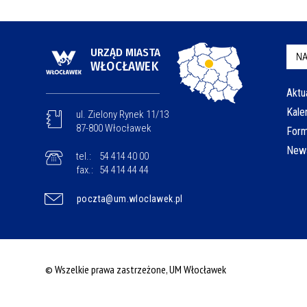
URZĄD MIASTA
NA
WŁOCŁAWEK
Aktu
Kale
ul. Zielony Rynek 11/13
87-800 Włocławek
Form
News
tel.:
54 414 40 00
fax.:
54 414 44 44
poczta@um.wloclawek.pl
© Wszelkie prawa zastrzeżone, UM Włocławek