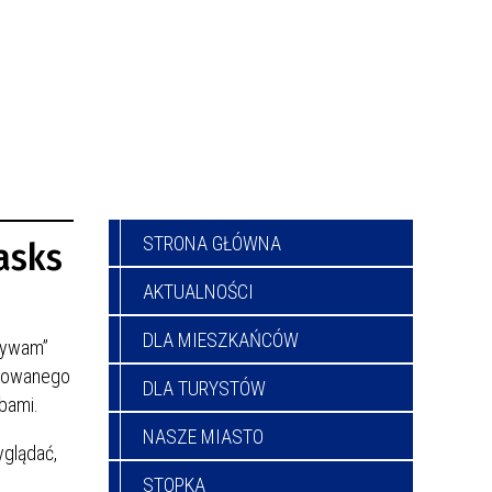
STRONA GŁÓWNA
asks
AKTUALNOŚCI
DLA MIESZKAŃCÓW
zywam”
izowanego
DLA TURYSTÓW
bami.
NASZE MIASTO
yglądać,
STOPKA