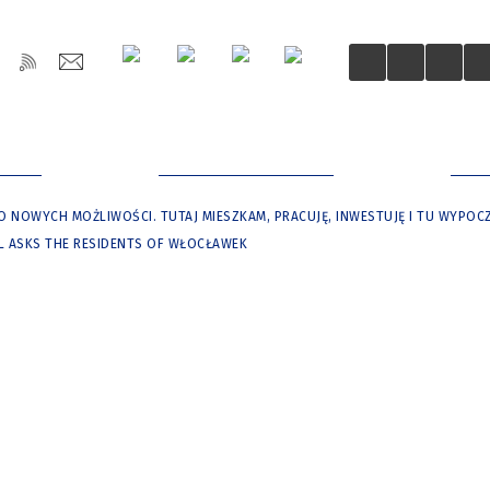
OŚCI
DLA MIESZKAŃCÓW
DLA
 NOWYCH MOŻLIWOŚCI. TUTAJ MIESZKAM, PRACUJĘ, INWESTUJĘ I TU WYPO
L ASKS THE RESIDENTS OF WŁOCŁAWEK