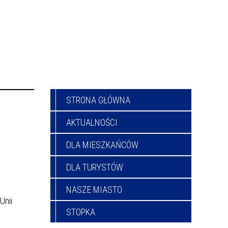
STRONA GŁÓWNA
AKTUALNOŚCI
DLA MIESZKAŃCÓW
DLA TURYSTÓW
NASZE MIASTO
Unii
STOPKA