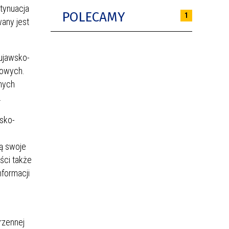
tynuacja
POLECAMY
1
wany jest
kujawsko-
rowych.
anych
.
sko-
ną swoje
ści także
nformacji
rzennej