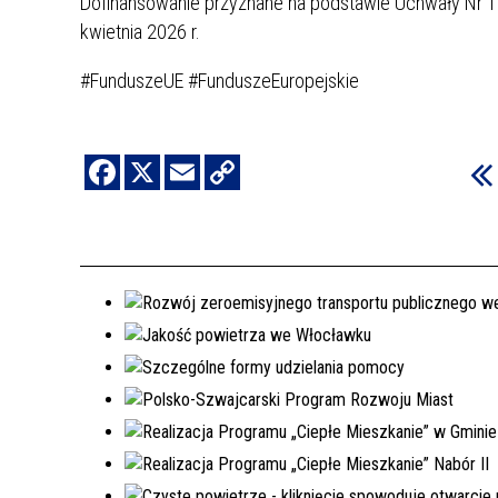
Dofinansowanie przyznane na podstawie Uchwały Nr 
kwietnia 2026 r.
#FunduszeUE #FunduszeEuropejskie