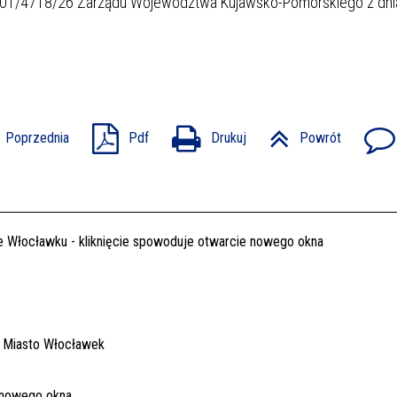
101/4718/26 Zarządu Województwa Kujawsko-Pomorskiego z dni
Poprzednia
Pdf
Drukuj
Powrót