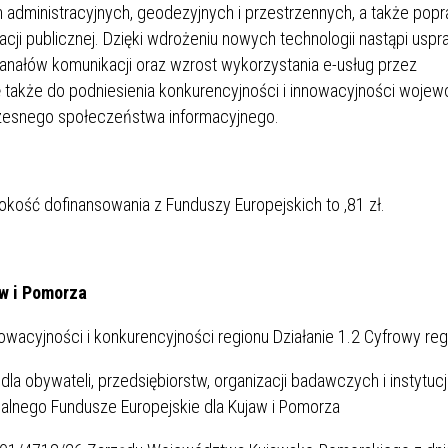
 administracyjnych, geodezyjnych i przestrzennych, a także pop
i publicznej. Dzięki wdrożeniu nowych technologii nastąpi uspr
anałów komunikacji oraz wzrost wykorzystania e-usług przez
ię także do podniesienia konkurencyjności i innowacyjności woje
zesnego społeczeństwa informacyjnego.
sokość dofinansowania z Funduszy Europejskich to
,81 zł.
aw i Pomorza
nowacyjności i konkurencyjności regionu Działanie 1.2 Cyfrowy reg
 dla obywateli, przedsiębiorstw, organizacji badawczych i instytucj
alnego Fundusze Europejskie dla Kujaw i Pomorza