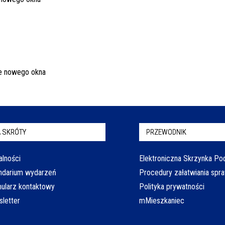
 SKRÓTY
PRZEWODNIK
alności
Elektroniczna Skrzynka P
ndarium wydarzeń
Procedury załatwiania spr
ularz kontaktowy
Polityka prywatności
letter
mMieszkaniec