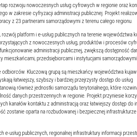
 etap rozwoju nowoczesnych usług cyfrowych w regionie oraz kon
 w zakresie cyfryzacji administracji publicznej. Projekt realizo
acy z 23 partnerami samorządowymi z terenu całego regionu.
rozwój platform i e-usług publicznych na terenie województwa 
orzystających z nowoczesnych usług, produktów i procesów cyf
 funkcjonowanie administracji publicznej, zwiększą dostępność d
zy mieszkańcami, przedsiębiorcami i instytucjami samorządowymi
nie odbiorców. Kluczową grupą są mieszkańcy województwa kujaw
yskają łatwiejszy, szybszy i bardziej przejrzysty dostęp do usług
stanowią również jednostki samorządu terytorialnego, które rozwi
ność danych przestrzennych w regionie. Projekt przyniesie korzy
 kanałów kontaktu z administracją oraz łatwiejszy dostęp do i
ć zostanie oparta na rozbudowanej i bezpiecznej infrastrukturze
 e-usług publicznych, regionalnej infrastruktury informacji przest