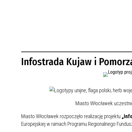
BUDYNKÓW
RADA MIASTA WŁOCŁAWEK
ENERGIA I MOBILNOŚĆ
JAKOŚĆ POWIETRZA WE WŁOCŁAWKU
WYKAZ KONTAKTÓW URZĘDU MIASTA
WŁOCŁAWEK
2026 ROKIEM TADEUSZA REICHSTEINA
WE WŁOCŁAWKU
Infostrada Kujaw i Pomorz
Miasto Włocławek uczestnic
Miasto Włocławek rozpoczęło realizację projektu
„Inf
Europejskiej w ramach Programu Regionalnego Fundusze