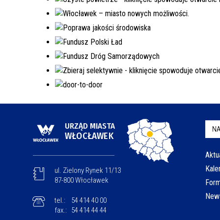
URZĄD MIASTA
NA
WŁOCŁAWEK
Aktu
Kale
ul. Zielony Rynek 11/13
87-800 Włocławek
Form
News
tel.:
54 414 40 00
fax.:
54 414 44 44