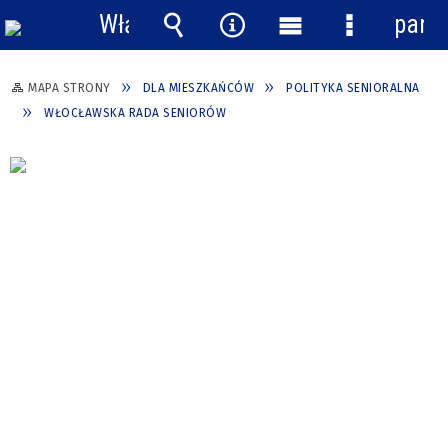
Włącz
pane
powiadomienia
Wyszukiwarka
Narzędzia
Menu
Menu
główne
szczegółow
MAPA STRONY
DLA MIESZKAŃCÓW
POLITYKA SENIORALNA
WŁOCŁAWSKA RADA SENIORÓW