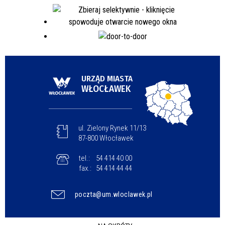
URZĄD MIASTA
WŁOCŁAWEK
ul. Zielony Rynek 11/13
87-800 Włocławek
tel.:
54 414 40 00
fax.:
54 414 44 44
poczta@um.wloclawek.pl