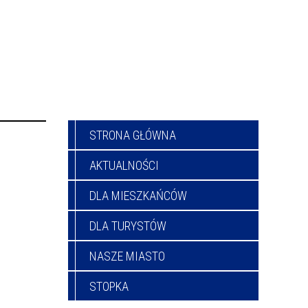
STRONA GŁÓWNA
AKTUALNOŚCI
DLA MIESZKAŃCÓW
DLA TURYSTÓW
NASZE MIASTO
STOPKA