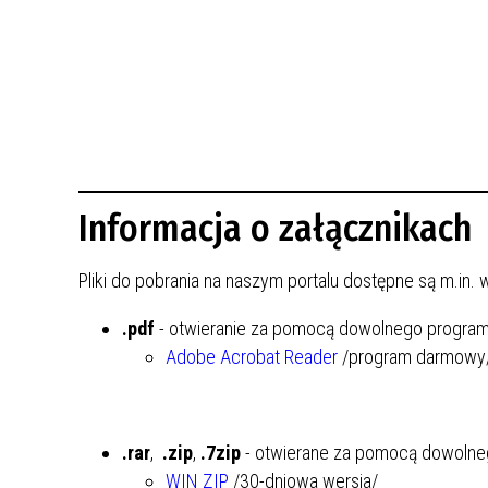
BUDYNKÓW
RADA MIASTA WŁOCŁAWEK
ENERGIA I MOBILNOŚĆ
JAKOŚĆ POWIETRZA WE WŁOCŁAWKU
WYKAZ KONTAKTÓW URZĘDU MIASTA
WŁOCŁAWEK
2026 ROKIEM TADEUSZA REICHSTEINA
WE WŁOCŁAWKU
Informacja o załącznikach
Pliki do pobrania na naszym portalu dostępne są m.in.
.pdf
- otwieranie za pomocą dowolnego programu
Adobe Acrobat Reader
/program darmowy
.rar
,
.zip
,
.7zip
- otwierane za pomocą dowolneg
WIN ZIP
/30-dniowa wersja/