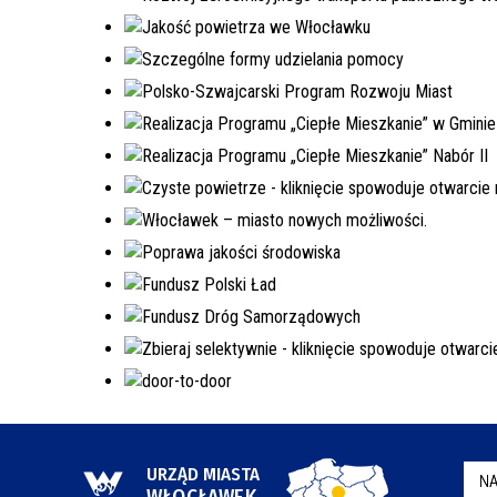
URZĄD MIASTA
NA
WŁOCŁAWEK