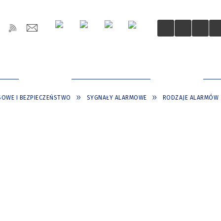
OŚCI
DLA MIESZKAŃCÓW
DLA
SOWE I BEZPIECZEŃSTWO
SYGNAŁY ALARMOWE
RODZAJE ALARMÓW