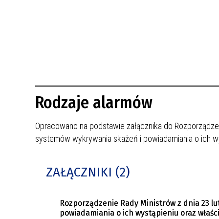
BUDYNKÓW
RADA MIASTA WŁOCŁAWEK
ENERGIA I MOBILNOŚĆ
JAKOŚĆ POWIETRZA WE WŁOCŁAWKU
WYKAZ KONTAKTÓW URZĘDU MIASTA
WŁOCŁAWEK
2026 ROKIEM TADEUSZA REICHSTEINA
WE WŁOCŁAWKU
Rodzaje alarmów
Opracowano na podstawie załącznika do Rozporządzeni
systemów wykrywania skażeń i powiadamiania o ich w
ZAŁĄCZNIKI (2)
Rozporządzenie Rady Ministrów z dnia 23 lu
powiadamiania o ich wystąpieniu oraz właś