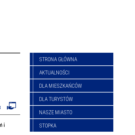
STRONA GŁÓWNA
AKTUALNOŚCI
DLA MIESZKAŃCÓW
DLA TURYSTÓW
NASZE MIASTO
ń i
STOPKA