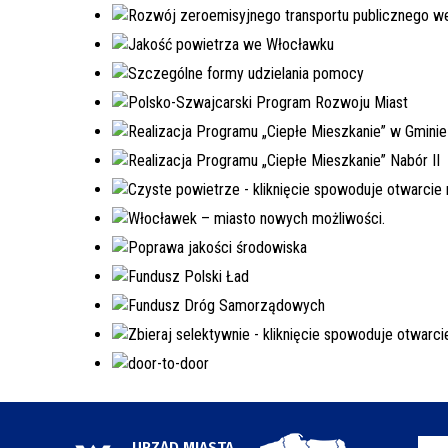
URZĄD MIASTA