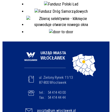
URZĄD MIASTA
WŁOCŁAWEK
ul. Zielony Rynek 11/13
87-800 Włocławek
tel.:
54 414 40 00
fax.:
54 414 44 44
poczta@um.wloclawek.pl