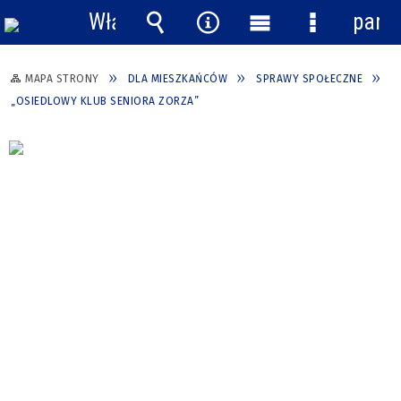
Włącz
pane
powiadomienia
Wyszukiwarka
Narzędzia
Menu
Menu
główne
szczegółow
MAPA STRONY
DLA MIESZKAŃCÓW
SPRAWY SPOŁECZNE
„OSIEDLOWY KLUB SENIORA ZORZA”