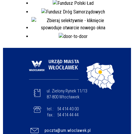
URZĄD MIASTA
WŁOCŁAWEK
ul. Zielony Rynek 11/13
87-800 Włocławek
tel.:
54 414 40 00
fax.:
54 414 44 44
poczta@um.wloclawek.pl