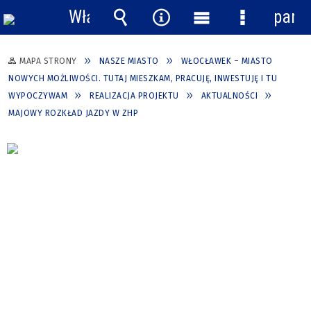
Włącz
pane
powiadomienia
Wyszukiwarka
Narzędzia
Menu
Menu
główne
szczegółow
MAPA STRONY
NASZE MIASTO
WŁOCŁAWEK – MIASTO
NOWYCH MOŻLIWOŚCI. TUTAJ MIESZKAM, PRACUJĘ, INWESTUJĘ I TU
WYPOCZYWAM
REALIZACJA PROJEKTU
AKTUALNOŚCI
MAJOWY ROZKŁAD JAZDY W ZHP