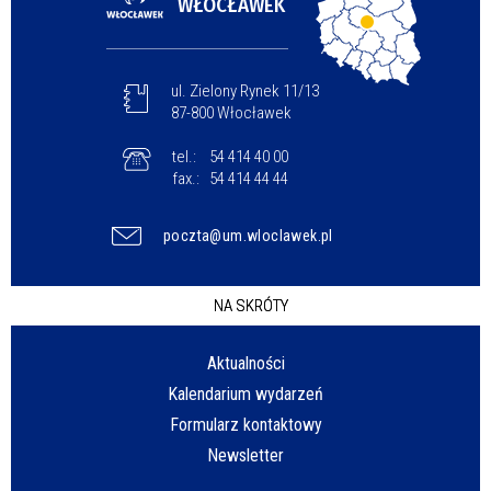
WŁOCŁAWEK
ul. Zielony Rynek 11/13
87-800 Włocławek
tel.:
54 414 40 00
fax.:
54 414 44 44
poczta@um.wloclawek.pl
NA SKRÓTY
Aktualności
Kalendarium wydarzeń
Formularz kontaktowy
Newsletter