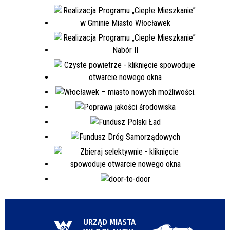
URZĄD MIASTA