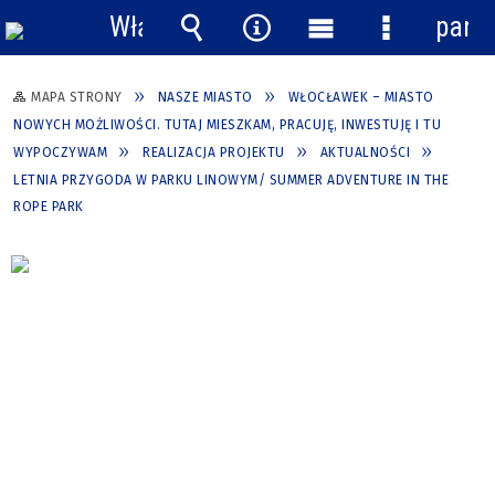
Włącz
pane
powiadomienia
Wyszukiwarka
Narzędzia
Menu
Menu
główne
szczegółow
MAPA STRONY
NASZE MIASTO
WŁOCŁAWEK – MIASTO
NOWYCH MOŻLIWOŚCI. TUTAJ MIESZKAM, PRACUJĘ, INWESTUJĘ I TU
WYPOCZYWAM
REALIZACJA PROJEKTU
AKTUALNOŚCI
LETNIA PRZYGODA W PARKU LINOWYM/ SUMMER ADVENTURE IN THE
ROPE PARK