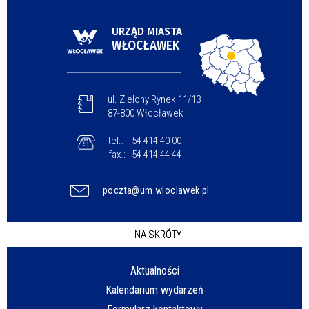
URZĄD MIASTA
WŁOCŁAWEK
ul. Zielony Rynek 11/13
87-800 Włocławek
tel.:
54 414 40 00
fax.:
54 414 44 44
poczta@um.wloclawek.pl
NA SKRÓTY
Aktualności
Kalendarium wydarzeń