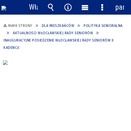
Włącz
pane
powiadomienia
Wyszukiwarka
Narzędzia
Menu
Menu
główne
szczegółow
MAPA STRONY
DLA MIESZKAŃCÓW
POLITYKA SENIORALNA
AKTUALNOŚCI WŁOCŁAWSKIEJ RADY SENIORÓW
INAUGURACYJNE POSIEDZENIE WŁOCŁAWSKIEJ RADY SENIORÓW II
KADENCJI