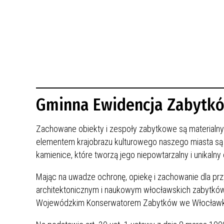
BUDYNKÓW
RADA MIASTA WŁOCŁAWEK
ENERGIA I MOBILNOŚĆ
JAKOŚĆ POWIETRZA WE WŁOCŁAWKU
WYKAZ KONTAKTÓW URZĘDU MIASTA
WŁOCŁAWEK
2026 ROKIEM TADEUSZA REICHSTEINA
WE WŁOCŁAWKU
Gminna Ewidencja Zabytk
Zachowane obiekty i zespoły zabytkowe są material
elementem krajobrazu kulturowego naszego miasta są bu
kamienice, które tworzą jego niepowtarzalny i unikalny 
Mając na uwadze ochronę, opiekę i zachowanie dla pr
architektonicznym i naukowym włocławskich zabytków
Wojewódzkim Konserwatorem Zabytków we Włocławku