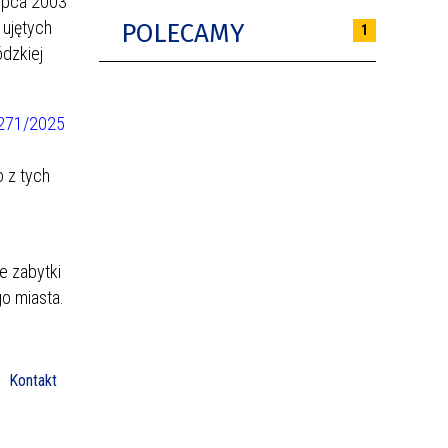
lipca 2003
 ujętych
POLECAMY
1
dzkiej
 271/2025
o z tych
e zabytki
go miasta.
Kontakt