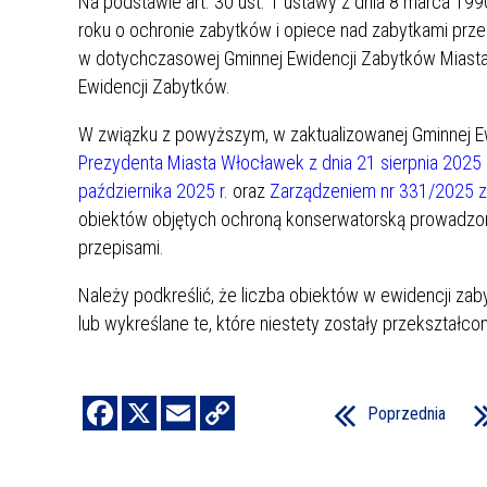
Na podstawie art. 30 ust. 1 ustawy z dnia 8 marca 1990
roku o ochronie zabytków i opiece nad zabytkami pr
w dotychczasowej Gminnej Ewidencji Zabytków Miasta
Ewidencji Zabytków.
W związku z powyższym, w zaktualizowanej Gminnej E
Prezydenta Miasta Włocławek z dnia 21 sierpnia 2025 
października 2025 r
. oraz
Zarządzeniem nr 331/2025 z 
obiektów objętych ochroną konserwatorską prowadzon
przepisami.
Należy podkreślić, że liczba obiektów w ewidencji zab
lub wykreślane te, które niestety zostały przekształcon
Poprzednia