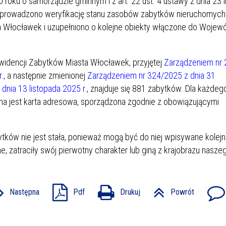
 roku o samorządzie gminnym i z art. 22 ust. 4 ustawy z dnia 23 
zeprowadzono weryfikację stanu zasobów zabytków nieruchomych
 Włocławek i uzupełniono o kolejne obiekty włączone do Wojewó
widencji Zabytków Miasta Włocławek, przyjętej
Zarządzeniem nr
r
., a następnie zmienionej
Zarządzeniem nr 324/2025 z dnia 31
dnia 13 listopada 2025 r
., znajduje się 881 zabytków. Dla każdeg
a jest karta adresowa, sporządzona zgodnie z obowiązującymi
ytków nie jest stała, ponieważ mogą być do niej wpisywane kolejn
e, zatraciły swój pierwotny charakter lub giną z krajobrazu nasze
Następna
Pdf
Drukuj
Powrót