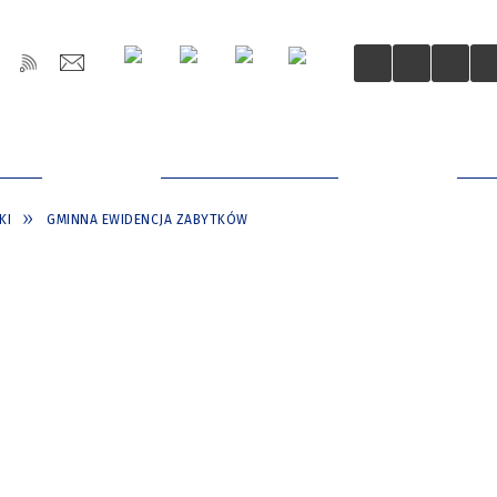
OŚCI
DLA MIESZKAŃCÓW
DLA
KI
GMINNA EWIDENCJA ZABYTKÓW