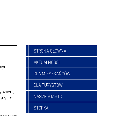
STRONA GŁÓWNA
AKTUALNOŚCI
znym
i
DLA MIESZKAŃCÓW
DLA TURYSTÓW
rycznym,
NASZE MIASTO
ieniu z
STOPKA