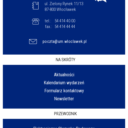
ul. Zielony Rynek 11/13
87-800 Włocławek
tel.:
54 414 40 00
fax.:
54 414 44 44
poczta@um.wloclawek.pl
NA SKRÓTY
Aktualności
Kalendarium wydarzeń
Formularz kontaktowy
Newsletter
PRZEWODNIK