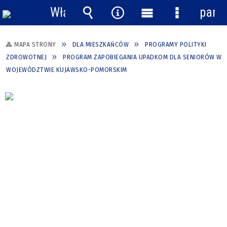
Włącz
pane
powiadomienia
Wyszukiwarka
Narzędzia
Menu
Menu
główne
szczegółow
MAPA STRONY
DLA MIESZKAŃCÓW
PROGRAMY POLITYKI
ZDROWOTNEJ
PROGRAM ZAPOBIEGANIA UPADKOM DLA SENIORÓW W
WOJEWÓDZTWIE KUJAWSKO-POMORSKIM