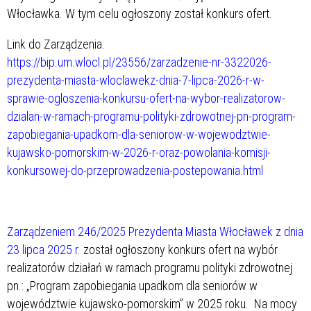
Włocławka. W tym celu ogłoszony został konkurs ofert.
Link do Zarządzenia:
https://bip.um.wlocl.pl/23556/zarzadzenie-nr-3322026-
prezydenta-miasta-wloclawekz-dnia-7-lipca-2026-r-w-
sprawie-ogloszenia-konkursu-ofert-na-wybor-realizatorow-
dzialan-w-ramach-programu-polityki-zdrowotnej-pn-program-
zapobiegania-upadkom-dla-seniorow-w-wojewodztwie-
kujawsko-pomorskim-w-2026-r-oraz-powolania-komisji-
konkursowej-do-przeprowadzenia-postepowania.html
Zarządzeniem 246/2025 Prezydenta Miasta Włocławek z dnia
23 lipca 2025 r.
został ogłoszony konkurs ofert na wybór
realizatorów działań w ramach programu polityki zdrowotnej
pn.: „Program zapobiegania upadkom dla seniorów w
województwie kujawsko-pomorskim” w 2025 roku. Na mocy