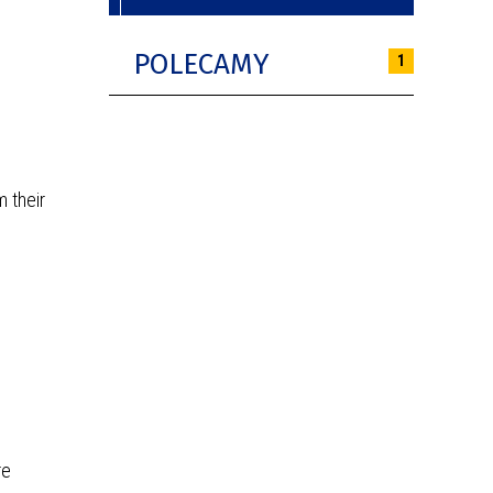
POLECAMY
1
 their
re