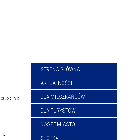
STRONA GŁÓWNA
AKTUALNOŚCI
DLA MIESZKAŃCÓW
est serve
DLA TURYSTÓW
NASZE MIASTO
the
STOPKA