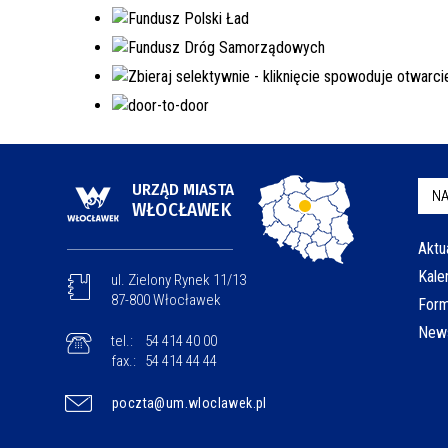
URZĄD MIASTA
NA
WŁOCŁAWEK
Aktu
Kale
ul. Zielony Rynek 11/13
87-800 Włocławek
Form
News
tel.:
54 414 40 00
fax.:
54 414 44 44
poczta@um.wloclawek.pl