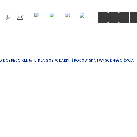
OŚCI
DLA MIESZKAŃCÓW
DLA
O DOBREGO KLIMATU DLA GOSPODARKI, ŚRODOWISKA I WYGODNEGO ŻYCIA