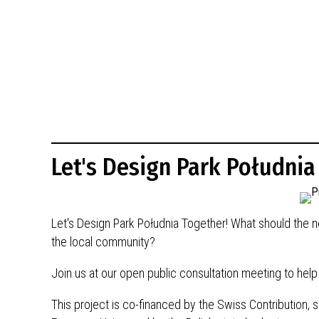
BUDYNKÓW
RADA MIASTA WŁOCŁAWEK
ENERGIA I MOBILNOŚĆ
JAKOŚĆ POWIETRZA WE WŁOCŁAWKU
WYKAZ KONTAKTÓW URZĘDU MIASTA
WŁOCŁAWEK
2026 ROKIEM TADEUSZA REICHSTEINA
WE WŁOCŁAWKU
Let's Design Park Południa
Let's Design Park Południa Together! What should the 
the local community?
Join us at our open public consultation meeting to help
This project is co-financed by the Swiss Contribution, 