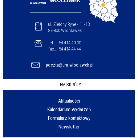
WŁOCŁAWEK
ul. Zielony Rynek 11/13
87-800 Włocławek
tel.:
54 414 40 00
fax.:
54 414 44 44
poczta@um.wloclawek.pl
NA SKRÓTY
Aktualności
Kalendarium wydarzeń
Formularz kontaktowy
Newsletter