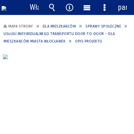
Włącz
pane
powiadomienia
Wyszukiwarka
Narzędzia
Menu
Menu
główne
szczegółow
MAPA STRONY
DLA MIESZKAŃCÓW
SPRAWY SPOŁECZNE
USŁUGI INDYWIDUALNEGO TRANSPORTU DOOR-TO-DOOR – DLA
MIESZKAŃCÓW MIASTA WŁOCŁAWEK
OPIS PROJEKTU