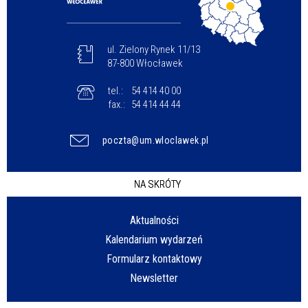
ul. Zielony Rynek 11/13
87-800 Włocławek
tel.:
54 414 40 00
fax.:
54 414 44 44
poczta@um.wloclawek.pl
NA SKRÓTY
Aktualności
Kalendarium wydarzeń
Formularz kontaktowy
Newsletter