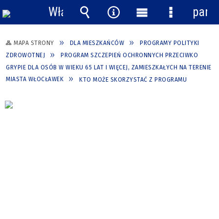
Włącz
pane
powiadomienia
Wyszukiwarka
Narzędzia
Menu
Menu
główne
szczegółow
MAPA STRONY
DLA MIESZKAŃCÓW
PROGRAMY POLITYKI
ZDROWOTNEJ
PROGRAM SZCZEPIEŃ OCHRONNYCH PRZECIWKO
GRYPIE DLA OSÓB W WIEKU 65 LAT I WIĘCEJ, ZAMIESZKAŁYCH NA TERENIE
MIASTA WŁOCŁAWEK
KTO MOŻE SKORZYSTAĆ Z PROGRAMU