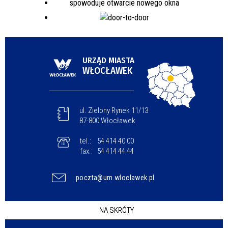
URZĄD MIASTA
WŁOCŁAWEK
ul. Zielony Rynek 11/13
87-800 Włocławek
tel.:
54 414 40 00
fax.:
54 414 44 44
poczta@um.wloclawek.pl
NA SKRÓTY