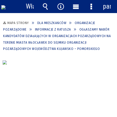
Włącz
pane
powiadomienia
Wyszukiwarka
Narzędzia
Menu
Menu
główne
szczegółow
MAPA STRONY
DLA MIESZKAŃCÓW
ORGANIZACJE
POZARZĄDOWE
INFORMACJE Z RATUSZA
OGŁASZAMY NABÓR
KANDYDATÓW DZIAŁAJĄCYCH W ORGANIZACJACH POZARZĄDOWYCH NA
TERENIE MIASTA WŁOCŁAWEK DO SEJMIKU ORGANIZACJI
POZARZĄDOWYCH WOJEWÓDZTWA KUJAWSKO – POMORSKIEGO