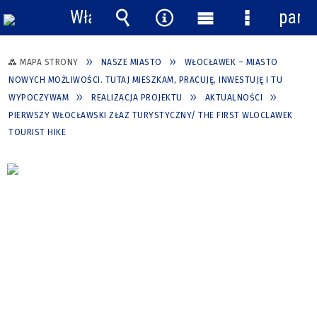
Włącz
pane
powiadomienia
Wyszukiwarka
Narzędzia
Menu
Menu
główne
szczegółow
MAPA STRONY
NASZE MIASTO
WŁOCŁAWEK – MIASTO
NOWYCH MOŻLIWOŚCI. TUTAJ MIESZKAM, PRACUJĘ, INWESTUJĘ I TU
WYPOCZYWAM
REALIZACJA PROJEKTU
AKTUALNOŚCI
PIERWSZY WŁOCŁAWSKI ZŁAZ TURYSTYCZNY/ THE FIRST WLOCLAWEK
TOURIST HIKE