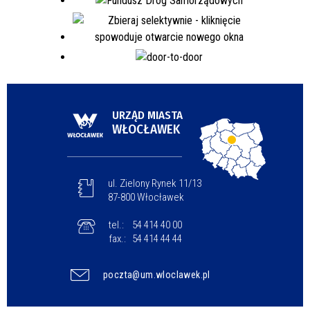
URZĄD MIASTA
WŁOCŁAWEK
ul. Zielony Rynek 11/13
87-800 Włocławek
tel.:
54 414 40 00
fax.:
54 414 44 44
poczta@um.wloclawek.pl