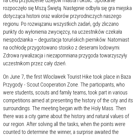
na celu przybliżenie dziejów miasta i okolic. Spotkanie
rozpoczęło się Mszą Świętą. Następnie odbyła się gra miejska
dotycząca historii oraz walorów przyrodniczych naszego
regionu. Po rozwiązaniu wszystkich zadań, gdy zliczano
punkty do wyłonienia zwycięzcy, na uczestników czekała
niespodzianka – degustacja toruńskich pierników. Natomiast
na ochłodę przygotowano stoisko z deserami lodowymi.
Zdrowa rywalizacja i niezapomniana przygoda towarzyszyły
uczestnikom przez cały dzień.
On June 7, the first Wloclawek Tourist Hike took place in Baza
Przygody - Scout Cooperation Zone. The participants, who
were students, scouts and family teams, took part in various
competitions aimed at presenting the history of the city and its
surroundings. The meeting began with the Holy Mass. Then
there was a city game about the history and natural values of
our region. After solving all the tasks, when the points were
counted to determine the winner, a surprise awaited the