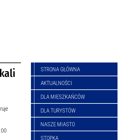
STRONA GŁÓWNA
kali
AKTUALNOŚCI
DLA MIESZKAŃCÓW
ruje
DLA TURYSTÓW
NASZE MIASTO
:00
STOPKA