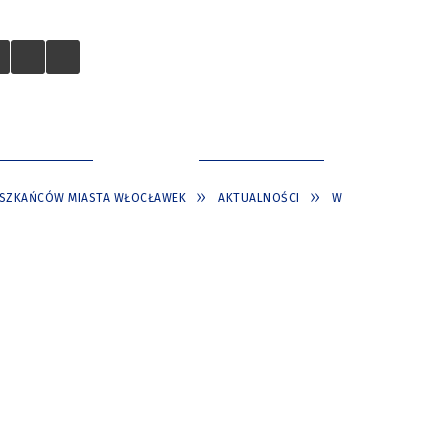
 TURYSTÓW
NASZE MIASTO
ESZKAŃCÓW MIASTA WŁOCŁAWEK
AKTUALNOŚCI
W