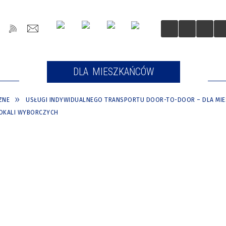
OŚCI
DLA MIESZKAŃCÓW
DLA
ZNE
USŁUGI INDYWIDUALNEGO TRANSPORTU DOOR-TO-DOOR – DLA MI
OKALI WYBORCZYCH