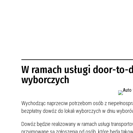
BUDYNKÓW
RADA MIASTA WŁOCŁAWEK
ENERGIA I MOBILNOŚĆ
JAKOŚĆ POWIETRZA WE WŁOCŁAWKU
WYKAZ KONTAKTÓW URZĘDU MIASTA
WŁOCŁAWEK
2026 ROKIEM TADEUSZA REICHSTEINA
WE WŁOCŁAWKU
W ramach usługi door-to-
wyborczych
Wychodząc naprzeciw potrzebom osób z niepełnospra
bezpłatny dowóz do lokali wyborczych w dniu wyborów 
Dowóz będzie realizowany w ramach usługi transportow
przyjmowane są zgłoszenia od osób, które będą takow