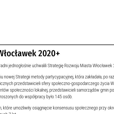
 Włocławek 2020+
 radni jednogłośnie uchwalili Strategię Rozwoju Miasta Włocławek
 nowej Strategii metody partycypacyjnej, która zakładała, po ra
licznych przedstawicieli sfery społeczno-gospodarczego życia W
ntów społeczności lokalnej, przedstawicieli samorządów gmin p
proszonych do współpracy było 145 osób.
m, które umożliwiły osiągnięcie konsensusu społecznego przy okr