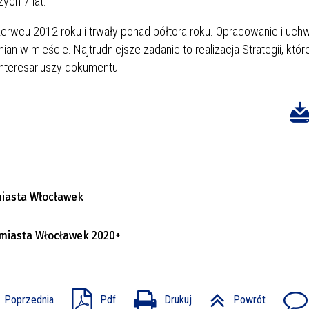
ych 7 lat.
erwcu 2012 roku i trwały ponad półtora roku. Opracowanie i uch
 w mieście. Najtrudniejsze zadanie to realizacja Strategii, któr
nteresariuszy dokumentu.
miasta Włocławek
u miasta Włocławek 2020+
Poprzednia
Pdf
Drukuj
Powrót