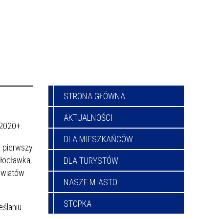
STRONA GŁÓWNA
AKTUALNOŚCI
 2020+.
DLA MIESZKAŃCÓW
z pierwszy
łocławka,
DLA TURYSTÓW
owiatów
NASZE MIASTO
STOPKA
eślaniu