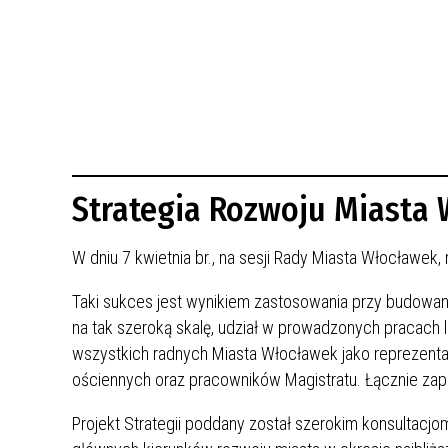
BUDYNKÓW
RADA MIASTA WŁOCŁAWEK
ENERGIA I MOBILNOŚĆ
JAKOŚĆ POWIETRZA WE WŁOCŁAWKU
WYKAZ KONTAKTÓW URZĘDU MIASTA
WŁOCŁAWEK
2026 ROKIEM TADEUSZA REICHSTEINA
WE WŁOCŁAWKU
Strategia Rozwoju Miasta
W dniu 7 kwietnia br., na sesji Rady Miasta Włocławek,
Taki sukces jest wynikiem zastosowania przy budowaniu
na tak szeroką skalę, udział w prowadzonych pracach 
wszystkich radnych Miasta Włocławek jako reprezenta
ościennych oraz pracowników Magistratu. Łącznie za
Projekt Strategii poddany został szerokim konsultacjo