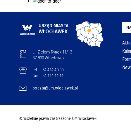
URZĄD MIASTA
NA
WŁOCŁAWEK
Aktu
Kale
ul. Zielony Rynek 11/13
87-800 Włocławek
Form
News
tel.:
54 414 40 00
fax.:
54 414 44 44
poczta@um.wloclawek.pl
© Wszelkie prawa zastrzeżone, UM Włocławek