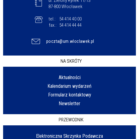
ul. Zielony Rynek 11/13
87-800 Włocławek
tel.:
54 414 40 00
fax.:
54 414 44 44
poczta@um.wloclawek.pl
NA SKRÓTY
Aktualności
Kalendarium wydarzeń
Formularz kontaktowy
Newsletter
PRZEWODNIK
Elektroniczna Skrzynka Podawcza