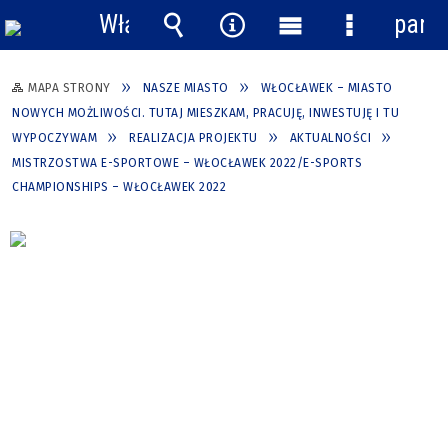
Włącz
pane
powiadomienia
Wyszukiwarka
Narzędzia
Menu
Menu
główne
szczegółow
MAPA STRONY
NASZE MIASTO
WŁOCŁAWEK – MIASTO
NOWYCH MOŻLIWOŚCI. TUTAJ MIESZKAM, PRACUJĘ, INWESTUJĘ I TU
WYPOCZYWAM
REALIZACJA PROJEKTU
AKTUALNOŚCI
MISTRZOSTWA E-SPORTOWE – WŁOCŁAWEK 2022/E-SPORTS
CHAMPIONSHIPS – WŁOCŁAWEK 2022