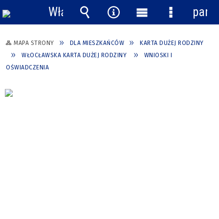
Włącz
pane
powiadomienia
Wyszukiwarka
Narzędzia
Menu
Menu
główne
szczegółow
MAPA STRONY
DLA MIESZKAŃCÓW
KARTA DUŻEJ RODZINY
WŁOCŁAWSKA KARTA DUŻEJ RODZINY
WNIOSKI I
OŚWIADCZENIA