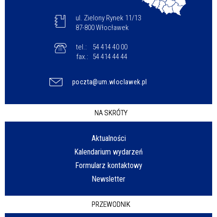
ul. Zielony Rynek 11/13
87-800 Włocławek
tel.:
54 414 40 00
fax.:
54 414 44 44
poczta@um.wloclawek.pl
NA SKRÓTY
Aktualności
Kalendarium wydarzeń
Formularz kontaktowy
Newsletter
PRZEWODNIK