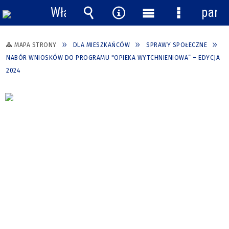
Włącz
pane
powiadomienia
Wyszukiwarka
Narzędzia
Menu
Menu
główne
szczegółow
MAPA STRONY
DLA MIESZKAŃCÓW
SPRAWY SPOŁECZNE
NABÓR WNIOSKÓW DO PROGRAMU "OPIEKA WYTCHNIENIOWA” – EDYCJA
2024