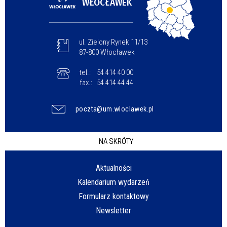
WŁOCŁAWEK
ul. Zielony Rynek 11/13
87-800 Włocławek
tel.:
54 414 40 00
fax.:
54 414 44 44
poczta@um.wloclawek.pl
NA SKRÓTY
Aktualności
Kalendarium wydarzeń
Formularz kontaktowy
Newsletter