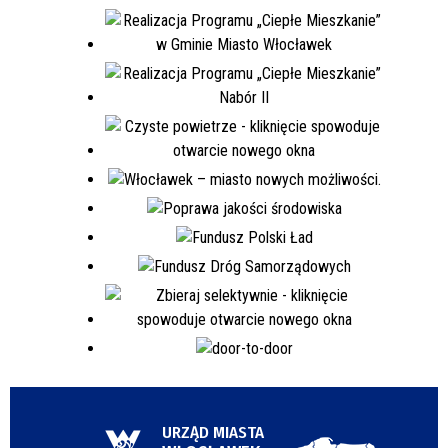
URZĄD MIASTA