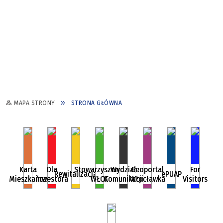
MAPA STRONY
STRONA GŁÓWNA
Karta
Dla
Stowarzyszenie
Wydział
Geoportal
For
Rewitalizacja
ePUAP
Mieszkańca
inwestora
WŁOF
Komunikacji
Włocławka
Visitors