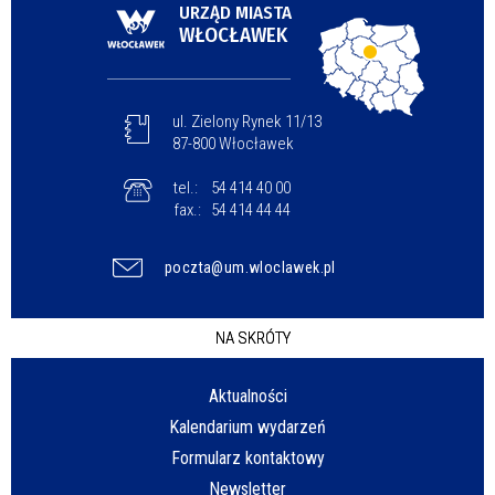
URZĄD MIASTA
WŁOCŁAWEK
ul. Zielony Rynek 11/13
87-800 Włocławek
tel.:
54 414 40 00
fax.:
54 414 44 44
poczta@um.wloclawek.pl
NA SKRÓTY
Aktualności
Kalendarium wydarzeń
Formularz kontaktowy
Newsletter